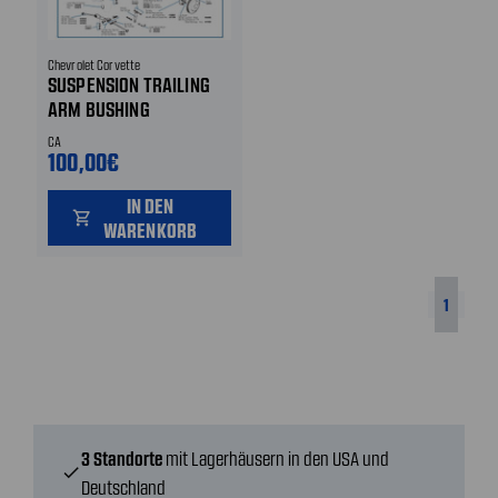
Chevrolet Corvette
SUSPENSION TRAILING
ARM BUSHING
REINFORCEMENT
CA
SPACER SET
100,00€
IN DEN
shopping_cart
WARENKORB
1
3 Standorte
mit Lagerhäusern in den USA und
check
Deutschland