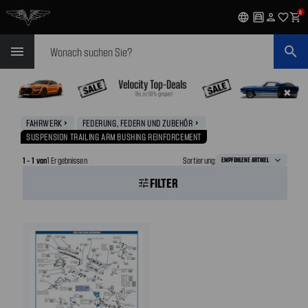
0
language
garage
person
favorite_outline
shopping_cart
Suchen
menu
search
✖
FAHRWERK
FEDERUNG, FEDERN UND ZUBEHÖR
navigate_next
navigate_next
SUSPENSION TRAILING ARM BUSHING REINFORCEMENT
1 - 1 von
1 Ergebnissen
Sortierung:
FILTER
tune