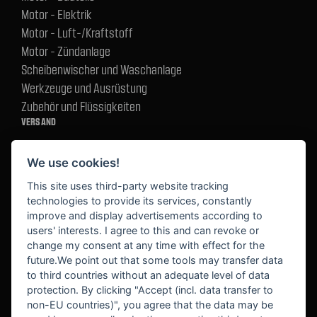
Motor - Elektrik
Motor - Luft-/Kraftstoff
Motor - Zündanlage
Scheibenwischer und Waschanlage
Werkzeuge und Ausrüstung
Zubehör und Flüssigkeiten
VERSAND
We use cookies!
BEZAHLUNG
This site uses third-party website tracking
technologies to provide its services, constantly
improve and display advertisements according to
users' interests. I agree to this and can revoke or
BEKANNT AUS
change my consent at any time with effect for the
future.We point out that some tools may transfer data
to third countries without an adequate level of data
protection. By clicking "Accept (incl. data transfer to
non-EU countries)", you agree that the data may be