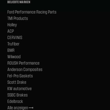
BELIEBTE MARKEN
Ford Performance Racing Parts
TMI Products
Holley
ACP
CERVINIS
Trufiber
BMR
Wilwood
ROUSH Performance
Anderson Composites
Fel-Pro Gaskets
Scott Drake
KW automotive
SSBC Brakes
Edelbrock
Alle anzeigen
trending_flat