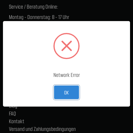
Service / Beratung Online:
Montag - Donnerstag: 8 - 17 Uhr
Freitag: 8 - 16 Uhr
Lager Lauenstein (Warenabholungen):
Montag - Donnerstag: 7.30 - 15 Uhr
Freitag: 7.30 - 14 Uhr
SERVICE
Network Error
Cargoservice
Alle Produkte
Neue Produkte
OK
%Sale
Blog
FAQ
Kontakt
Versand und Zahlungsbedingungen