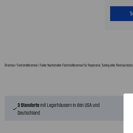
shopping
Bremse / Feststellbremse / Feder Nachsteller Feststellbremse für Reparatur, Tuning oder Restauration.
3 Standorte
mit Lagerhäusern in den USA und
check
Deutschland