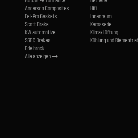
ROUSH Performance
Getriebe
Anderson Composites
Hifi
Fel-Pro Gaskets
Innenraum
Scott Drake
Karosserie
KW automotive
Klima/Lüftung
SSBC Brakes
Kühlung und Riementrie
Edelbrock
Alle anzeigen
trending_flat