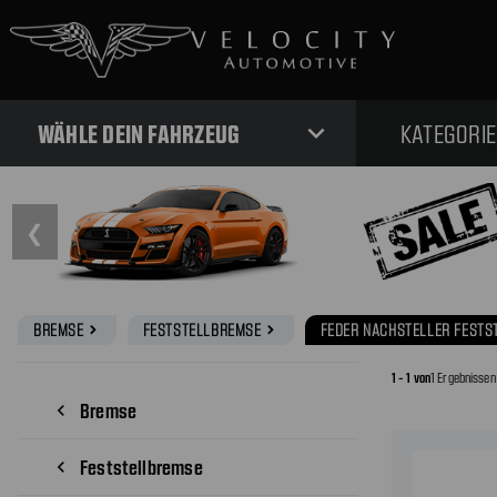
expand_more
WÄHLE DEIN FAHRZEUG
KATEGORI
❮
BREMSE
FESTSTELLBREMSE
FEDER NACHSTELLER FESTS
navigate_next
navigate_next
1 - 1 von
1 Ergebnissen
Bremse
navigate_before
Feststellbremse
navigate_before