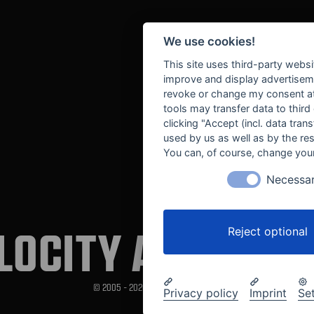
We use cookies!
This site uses third-party websi
improve and display advertisemen
revoke or change my consent at 
tools may transfer data to third
clicking "Accept (incl. data tra
used by us as well as by the re
You can, of course, change your
Necessa
LOCITY AUTOMOT
Reject optional
© 2005 - 2026 Velocity Automotive
Privacy policy
Imprint
Se