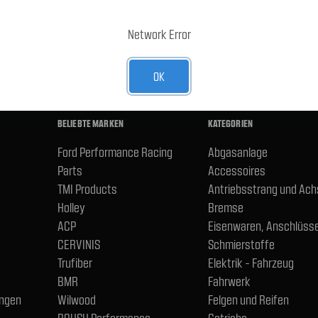
E-Mail-
Adresse
R UNSEREN NEWSLETTER AN
Network Error
OK
BELIEBTE MARKEN
KATEGORIEN
Ford Performance Racing
Abgasanlage
Parts
Accessoires
TMI Products
Antriebsstrang und Ac
Holley
Bremse
ACP
Eisenwaren, Anschlüsse
CERVINIS
Schmierstoffe
Trufiber
Elektrik - Fahrzeug
BMR
Fahrwerk
ngen
Wilwood
Felgen und Reifen