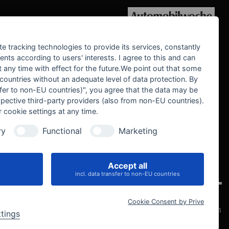
WE SUPPORT
te tracking technologies to provide its services, constantly
ts according to users' interests. I agree to this and can
any time with effect for the future.We point out that some
 countries without an adequate level of data protection. By
nsfer to non-EU countries)", you agree that the data may be
spective third-party providers (also from non-EU countries).
 cookie settings at any time.
ry
Functional
Marketing
Accept all
IVE
incl. data transfer to non-EU countries
Cookie Consent by Prive
Datenschutz
Impressum
AGB
Widerrufsbelehrung
Cookie-Einstellungen
ttings