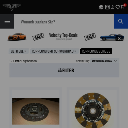
0
language
garage
person
favorite_outline
shopping_cart
Suchen
menu
search
✖
GETRIEBE
KUPPLUNG UND SCHWUNGRAD
KUPPLUNGSSCHEIBE
navigate_next
navigate_next
1 - 1 von
7 Ergebnissen
Sortierung:
FILTER
tune