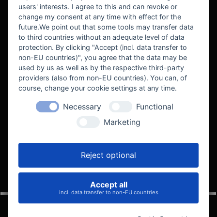
users' interests. I agree to this and can revoke or
BEKANNT AUS
change my consent at any time with effect for the
future.We point out that some tools may transfer data
to third countries without an adequate level of data
protection. By clicking "Accept (incl. data transfer to
non-EU countries)", you agree that the data may be
used by us as well as by the respective third-party
providers (also from non-EU countries). You can, of
course, change your cookie settings at any time.
Necessary
Functional
WE SUPPORT
Marketing
Reject optional
Accept all
VELOCITY AUTOMOTIVE
incl. data transfer to non-EU countries