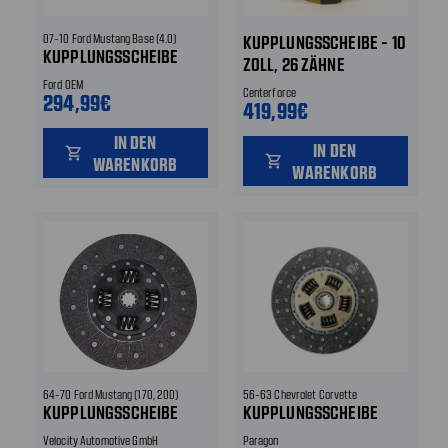
07-10 Ford Mustang Base (4.0)
KUPPLUNGSSCHEIBE - 10
KUPPLUNGSSCHEIBE
ZOLL, 26 ZÄHNE
Ford OEM
Centerforce
294,99€
419,99€
IN DEN
IN DEN
shopping_cart
shopping_cart
WARENKORB
WARENKORB
64-70 Ford Mustang (170, 200)
56-63 Chevrolet Corvette
KUPPLUNGSSCHEIBE
KUPPLUNGSSCHEIBE
Velocity Automotive GmbH
Paragon