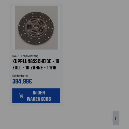
64-73 Ford Mustang
KUPPLUNGSSCHEIBE - 10
ZOLL - 10 ZÄHNE - 1 1/16
ZOLL EINGANGSWELLE
Centerforce
384,99€
IN DEN
shopping_cart
WARENKORB
1