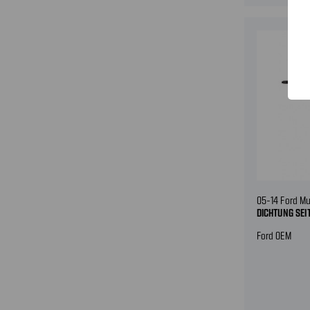
05-14 Ford M
DICHTUNG SEI
Ford OEM