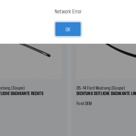
Network Error
OK
ustang (Coupe)
05-14 Ford Mustang (Coupe)
TLICHE DACHKANTE RECHTS
DICHTUNG SEITLICHE DACHKANTE LI
Ford OEM