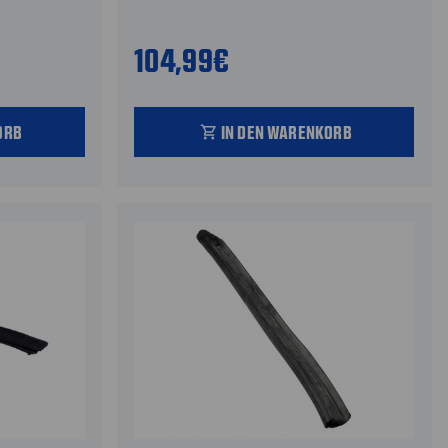
104,99€
ORB
IN DEN WARENKORB
shopping_cart