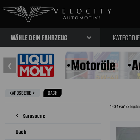
expand_more
WÄHLE DEIN FAHRZEUG
KATEGORI
❮
KAROSSERIE
DACH
navigate_next
1 - 24 von
482 Ergebn
Karosserie
navigate_before
Dach