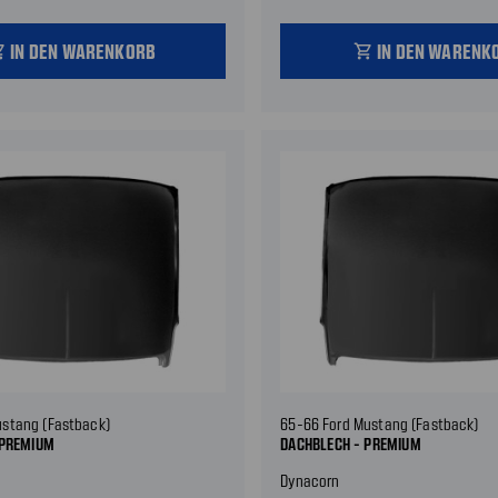
IN DEN WARENKORB
IN DEN WARENK
_cart
shopping_cart
ustang (Fastback)
65-66 Ford Mustang (Fastback)
 PREMIUM
DACHBLECH - PREMIUM
Dynacorn