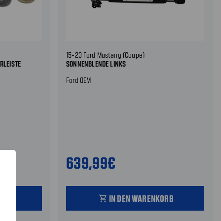
15-23 Ford Mustang (Coupe)
RLEISTE
SONNENBLENDE LINKS
Ford OEM
639,99€
ORB
IN DEN WARENKORB
shopping_cart