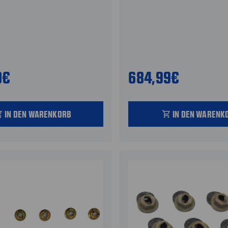
0€
684,99€
IN DEN WARENKORB
IN DEN WARENK
_cart
shopping_cart