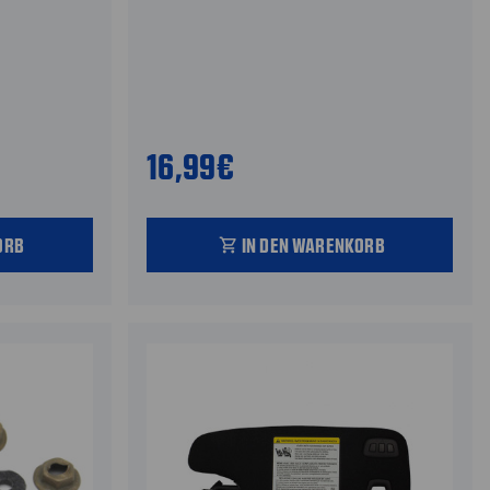
16,99€
ORB
IN DEN WARENKORB
shopping_cart