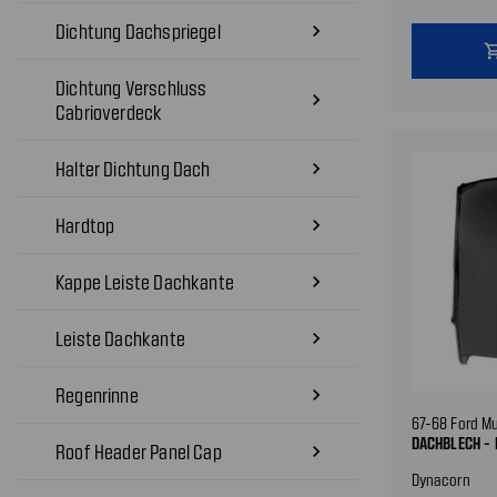
Dichtung Dachspriegel
navigate_next
shopping
Dichtung Verschluss
navigate_next
Cabrioverdeck
Halter Dichtung Dach
navigate_next
Hardtop
navigate_next
Kappe Leiste Dachkante
navigate_next
Leiste Dachkante
navigate_next
Regenrinne
navigate_next
67-68 Ford M
DACHBLECH -
Roof Header Panel Cap
navigate_next
Dynacorn