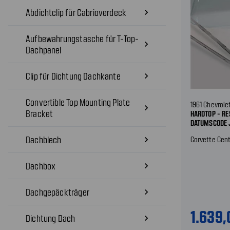
Abdichtclip für Cabrioverdeck
navigate_next
Aufbewahrungstasche für T-Top-
navigate_next
Dachpanel
Clip für Dichtung Dachkante
navigate_next
Convertible Top Mounting Plate
1961 Chevrole
navigate_next
Bracket
HARDTOP - RE
DATUMSCODE 
Dachblech
navigate_next
Corvette Cent
Dachbox
navigate_next
Dachgepäckträger
navigate_next
1.639
Dichtung Dach
navigate_next