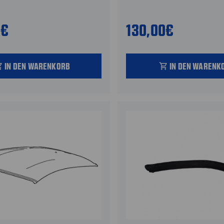
0€
130,00€
IN DEN WARENKORB
IN DEN WARENK
_cart
shopping_cart