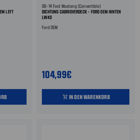
06-14 Ford Mustang (Convertible)
EM LEFT
DICHTUNG CABRIOVERDECK - FORD OEM HINTEN
LINKS
Ford OEM
104,99€
ORB
IN DEN WARENKORB
shopping_cart