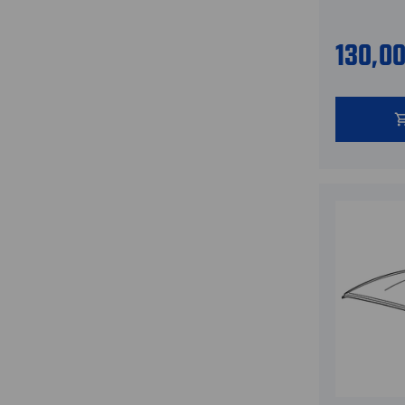
130,0
shopping