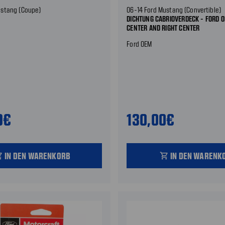
ustang (Coupe)
06-14 Ford Mustang (Convertible)
DICHTUNG CABRIOVERDECK - FORD O
CENTER AND RIGHT CENTER
Ford OEM
9€
130,00€
IN DEN WARENKORB
IN DEN WARENK
_cart
shopping_cart