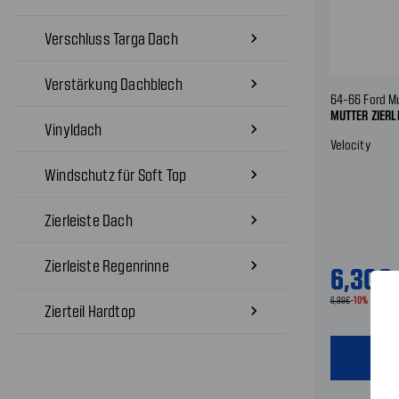
Verschluss Targa Dach
navigate_next
Verstärkung Dachblech
navigate_next
64-66 Ford M
MUTTER ZIERL
Vinyldach
navigate_next
Velocity
Windschutz für Soft Top
navigate_next
Zierleiste Dach
navigate_next
Zierleiste Regenrinne
navigate_next
6,30€
6,99€
-10%
Zierteil Hardtop
navigate_next
shopping