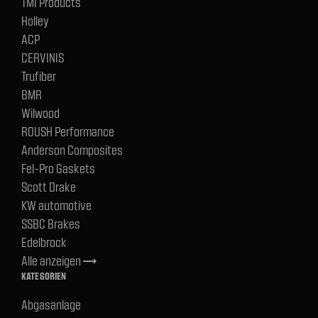
TMI Products
Holley
ACP
CERVINIS
Trufiber
BMR
Wilwood
ROUSH Performance
Anderson Composites
Fel-Pro Gaskets
Scott Drake
KW automotive
SSBC Brakes
Edelbrock
Alle anzeigen
trending_flat
KATEGORIEN
Abgasanlage