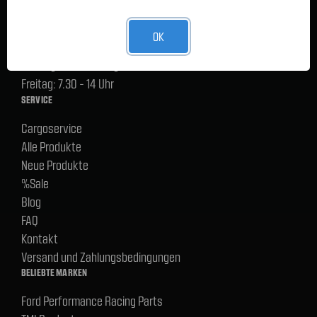
Freitag: 8 - 16 Uhr
OK
Lager Lauenstein (Warenabholungen):
Montag - Donnerstag: 7.30 - 15 Uhr
Freitag: 7.30 - 14 Uhr
SERVICE
Cargoservice
Alle Produkte
Neue Produkte
%Sale
Blog
FAQ
Kontakt
Versand und Zahlungsbedingungen
BELIEBTE MARKEN
Ford Performance Racing Parts