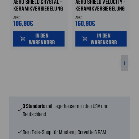
AERO SHIELD CRYSTAL -
AERO SHIELD VELOCITY -
KERAMIKVERSIEGELUNG
KERAMIKVERSIEGELUNG
FÜR GLAS - INNEN &
FÜR FELGEN UND
AERO
AERO
AUSSEN - 50 ML
BREMSSÄTTEL - 30 ML
106,90€
160,90€
IN DEN
IN DEN
shopping_cart
shopping_cart
WARENKORB
WARENKORB
1
3 Standorte
mit Lagerhäusern in den USA und
check
Deutschland
Dein Teile-Shop für Mustang, Corvette & RAM
check