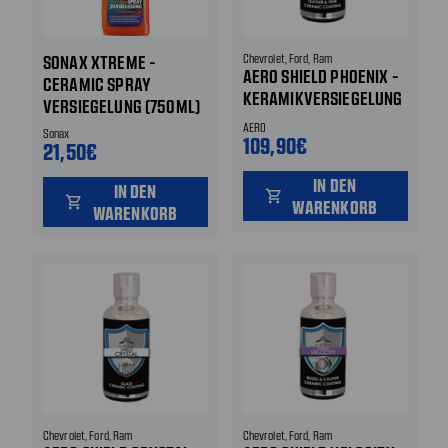
SONAX XTREME -
Chevrolet, Ford, Ram
AERO SHIELD PHOENIX -
CERAMIC SPRAY
KERAMIKVERSIEGELUNG
VERSIEGELUNG (750ML)
FÜR LEDER & INTERIEUR
KERAMIKVERSIEGELUNG
AERO
Sonax
VERKLEIDUNGEN - 50 ML
109,90€
21,50€
ZUM AUFSPRÜHEN
IN DEN
IN DEN
shopping_cart
shopping_cart
WARENKORB
WARENKORB
Chevrolet, Ford, Ram
Chevrolet, Ford, Ram