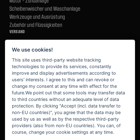
Motor - Zündanlage
Scheibenwischer und Waschanlage
Werkzeuge und Ausrüstung
Zubehör und Flüssigkeiten
VERSAND
We use cookies!
BEZAHLUNG
This site uses third-party website tracking
technologies to provide its services, constantly
improve and display advertisements according to
users' interests. I agree to this and can revoke or
BEKANNT AUS
change my consent at any time with effect for the
future.We point out that some tools may transfer data
to third countries without an adequate level of data
protection. By clicking "Accept (incl. data transfer to
non-EU countries)", you agree that the data may be
used by us as well as by the respective third-party
providers (also from non-EU countries). You can, of
course, change your cookie settings at any time.