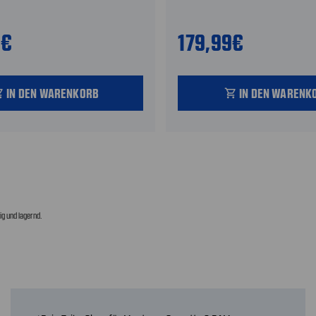
9€
179,99€
IN DEN WARENKORB
IN DEN WARENK
_cart
shopping_cart
g und lagernd.