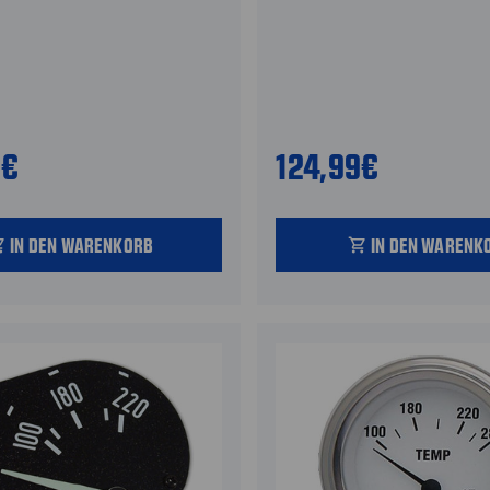
0€
124,99€
IN DEN WARENKORB
IN DEN WARENK
_cart
shopping_cart