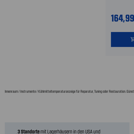
164,9
shopping
Innenraum / Instrumente / Kühlmitteltemperaturanzeige für Reparatur, Tuning oder Restauration. Günsti
3 Standorte
mit Lagerhäusern in den USA und