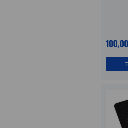
100,0
shopping