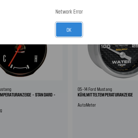
Network Error
OK
ustang
05-14 Ford Mustang
MPERATURANZEIGE - STANDARD -
KÜHLMITTELTEMPERATURANZEIGE
AutoMeter
ng