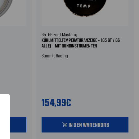
65-66 Ford Mustang
KÜHLMITTELTEMPERATURANZEIGE - (65 GT / 66
ALLE) - MIT RUNDINSTRUMENTEN
Summit Racing
154,99€
ORB
IN DEN WARENKORB
shopping_cart