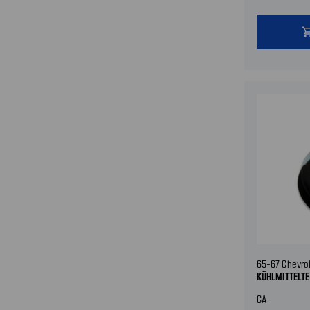
shopping
65-67 Chevro
KÜHLMITTELT
CA