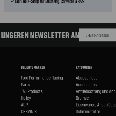
Dein Teile-Shop für Mustang, Corvette & RAM
check
E-Mail-
Adresse
R UNSEREN NEWSLETTER AN
BELIEBTE MARKEN
KATEGORIEN
Ford Performance Racing
Abgasanlage
Parts
Accessoires
TMI Products
Antriebsstrang und Ac
Holley
Bremse
ACP
Eisenwaren, Anschlüsse
CERVINIS
Schmierstoffe