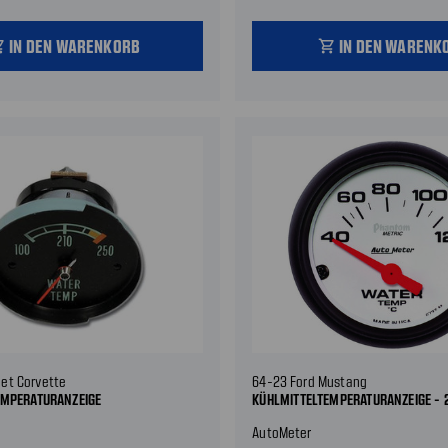
IN DEN WARENKORB
IN DEN WARENK
_cart
shopping_cart
let Corvette
64-23 Ford Mustang
EMPERATURANZEIGE
KÜHLMITTELTEMPERATURANZEIGE - 2
AutoMeter