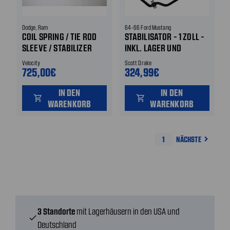
Dodge, Ram
64-66 Ford Mustang
COIL SPRING / TIE ROD
STABILISATOR - 1 ZOLL -
SLEEVE / STABILIZER
INKL. LAGER UND
BAR KIT VORNE
KOPPELSTANGEN VORNE
Velocity
Scott Drake
725,00€
324,99€
IN DEN
IN DEN
shopping_cart
shopping_cart
WARENKORB
WARENKORB
1
NÄCHSTE
navigate_next
3 Standorte
mit Lagerhäusern in den USA und
check
Deutschland