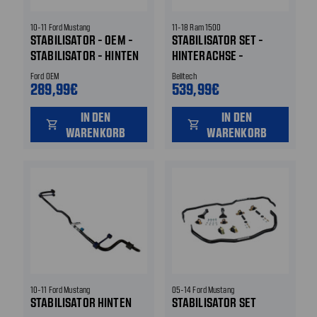
10-11 Ford Mustang
11-18 Ram 1500
STABILISATOR - OEM -
STABILISATOR SET -
STABILISATOR - HINTEN
HINTERACHSE -
HINTEN
STABILISATOR - MIT
Ford OEM
Belltech
HALTER HINTEN
289,99€
539,99€
IN DEN
IN DEN
shopping_cart
shopping_cart
WARENKORB
WARENKORB
10-11 Ford Mustang
05-14 Ford Mustang
STABILISATOR HINTEN
STABILISATOR SET