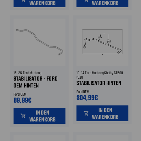
WARENKORB
WARENKORB
15-26 Ford Mustang
13-14 Ford Mustang Shelby GT500
STABILISATOR - FORD
(5.8)
STABILISATOR HINTEN
OEM HINTEN
Ford OEM
Ford OEM
304,99€
89,99€
IN DEN
IN DEN
shopping_cart
shopping_cart
WARENKORB
WARENKORB