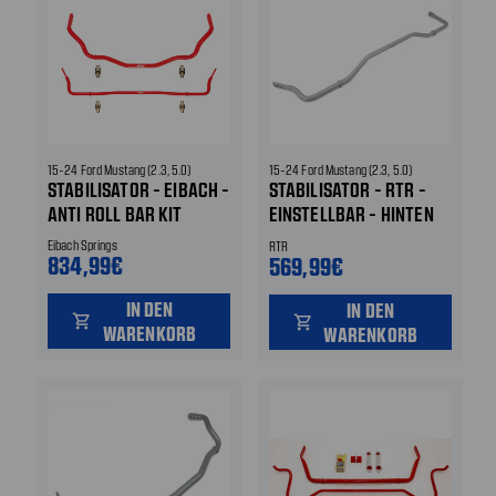
15-24 Ford Mustang (2.3, 5.0)
15-24 Ford Mustang (2.3, 5.0)
STABILISATOR - EIBACH -
STABILISATOR - RTR -
ANTI ROLL BAR KIT
EINSTELLBAR - HINTEN
HINTEN
Eibach Springs
RTR
834,99€
569,99€
IN DEN
IN DEN
shopping_cart
shopping_cart
WARENKORB
WARENKORB