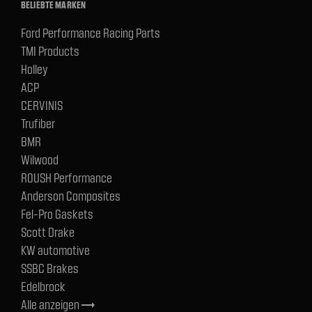
BELIEBTE MARKEN
Ford Performance Racing Parts
TMI Products
Holley
ACP
CERVINIS
Trufiber
BMR
Wilwood
ROUSH Performance
Anderson Composites
Fel-Pro Gaskets
Scott Drake
KW automotive
SSBC Brakes
Edelbrock
Alle anzeigen
trending_flat