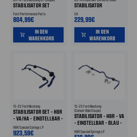
STABILISATOR SET
STABILISATOR
Ford Performance Parts
CA
804,99€
229,99€
IN DEN
IN DEN
shopping_cart
shopping_cart
WARENKORB
WARENKORB
15-23 Ford Mustang
15-23 Ford Mustang
STABILISATOR SET - H&R
(Convertible/Coupe)
STABILISATOR - H&R - VA
- VA/HA - EINSTELLBAR -
- EINSTELLBAR - BLAU -
BLAU - TÜV
H&R Special Springs LP
TÜV TEILEGUTACHTEN
TEILEGUTACHTEN VORNE
923,59€
H&R Special Springs LP
VORNE