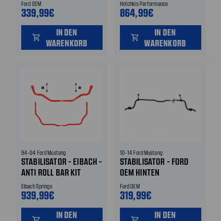
Ford OEM
Hotchkis Performance
339,99€
864,99€
IN DEN
IN DEN
shopping_cart
shopping_cart
WARENKORB
WARENKORB
94-04 Ford Mustang
10-14 Ford Mustang
STABILISATOR - EIBACH -
STABILISATOR - FORD
ANTI ROLL BAR KIT
OEM HINTEN
Eibach Springs
Ford OEM
939,99€
319,99€
IN DEN
IN DEN
shopping_cart
shopping_cart