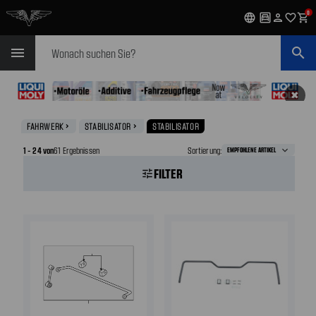
0
language
garage
person
favorite_outline
shopping_cart
Suchen
menu
search
✖
FAHRWERK
STABILISATOR
STABILISATOR
navigate_next
navigate_next
1 - 24 von
61 Ergebnissen
Sortierung:
FILTER
tune