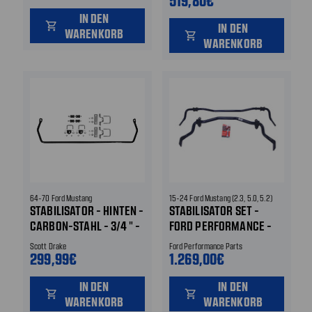
519,80€
UND HINTEN
IN DEN
shopping_cart
IN DEN
WARENKORB
shopping_cart
WARENKORB
64-70 Ford Mustang
15-24 Ford Mustang (2.3, 5.0, 5.2)
STABILISATOR - HINTEN -
STABILISATOR SET -
CARBON-STAHL - 3/4 " -
FORD PERFORMANCE -
SCHWARZ HINTEN
VORNE UND HINTEN -
Scott Drake
Ford Performance Parts
INKL. BUCHSEN
299,99€
1.269,00€
IN DEN
IN DEN
shopping_cart
shopping_cart
WARENKORB
WARENKORB