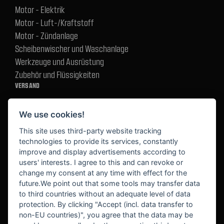
Motor - Elektrik
Motor - Luft-/Kraftstoff
Motor - Zündanlage
Scheibenwischer und Waschanlage
Werkzeuge und Ausrüstung
Zubehör und Flüssigkeiten
VERSAND
We use cookies!
BEZAHLUNG
This site uses third-party website tracking
technologies to provide its services, constantly
improve and display advertisements according to
users' interests. I agree to this and can revoke or
BEKANNT AUS
change my consent at any time with effect for the
future.We point out that some tools may transfer data
to third countries without an adequate level of data
protection. By clicking "Accept (incl. data transfer to
non-EU countries)", you agree that the data may be