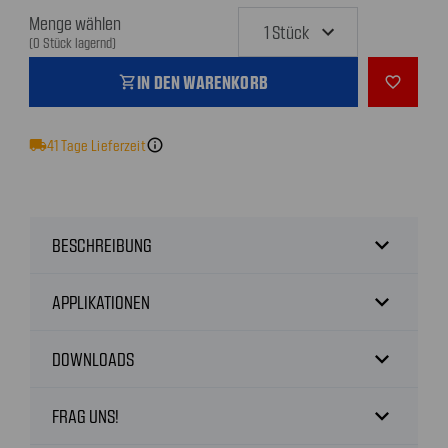
Menge wählen
(0 Stück lagernd)
IN DEN WARENKORB
shopping_cart
favorite_outline
local_shipping
41
Tage Lieferzeit
info
expand_more
BESCHREIBUNG
expand_more
APPLIKATIONEN
expand_more
DOWNLOADS
expand_more
FRAG UNS!