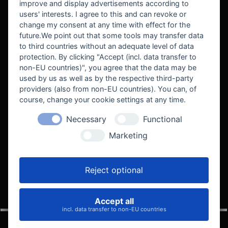
improve and display advertisements according to
users' interests. I agree to this and can revoke or
BEKANNT AUS
change my consent at any time with effect for the
future.We point out that some tools may transfer data
to third countries without an adequate level of data
protection. By clicking "Accept (incl. data transfer to
non-EU countries)", you agree that the data may be
used by us as well as by the respective third-party
providers (also from non-EU countries). You can, of
course, change your cookie settings at any time.
Necessary
Functional
WE SUPPORT
Marketing
Reject optional
Accept all
VELOCITY AUTOMOTIVE
incl. data transfer to non-EU countries