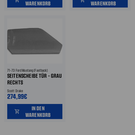
WARENKORB
WARENKORB
71-73 Ford Mustang (Fastback)
SEITENSCHEIBE TÜR - GRAU
RECHTS
Scott Drake
274,99€
IN DEN
shopping_cart
WARENKORB