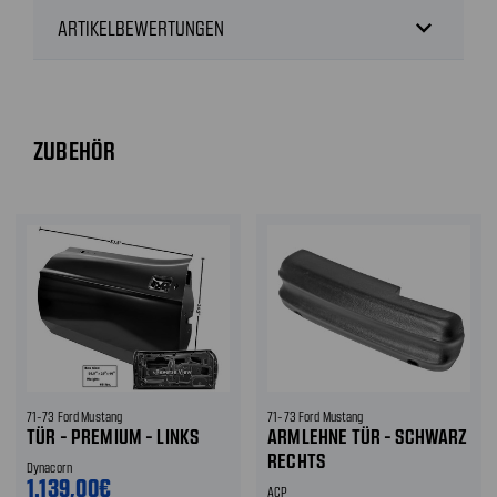
expand_more
ARTIKELBEWERTUNGEN
ZUBEHÖR
71-73 Ford Mustang
71-73 Ford Mustang
TÜR - PREMIUM - LINKS
ARMLEHNE TÜR - SCHWARZ
RECHTS
Dynacorn
1.139,00€
ACP