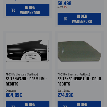
58,49€
IN DEN
64,99€
-10%
shopping_cart
WARENKORB
IN DEN
shopping_cart
WARENKORB
71-73 Ford Mustang (Fastback)
71-73 Ford Mustang (Fastback)
SEITENWAND - PREMIUM -
SEITENSCHEIBE TÜR - GRÜN
RECHTS
RECHTS
Dynacorn
Scott Drake
864,99€
274,99€
IN DEN
IN DEN
shopping_cart
shopping_cart