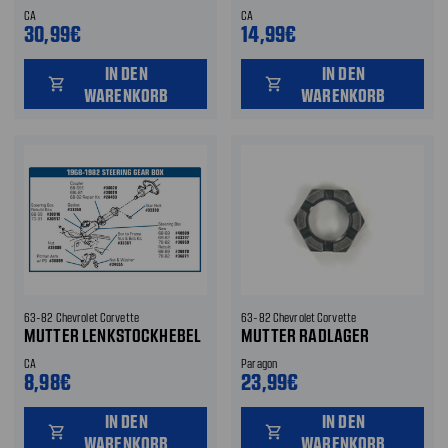
CA
CA
30,99€
14,99€
IN DEN
IN DEN
shopping_cart
shopping_cart
WARENKORB
WARENKORB
63-82 Chevrolet Corvette
63-82 Chevrolet Corvette
MUTTER LENKSTOCKHEBEL
MUTTER RADLAGER
CA
Paragon
8,98€
23,99€
IN DEN
IN DEN
shopping_cart
shopping_cart
WARENKORB
WARENKORB