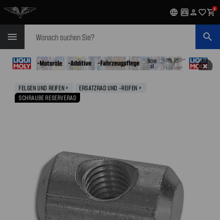
0
language
garage
person
favorite_outline
shopping_cart
Suchen
menu
search
✖
FELGEN UND REIFEN
ERSATZRAD UND -REIFEN
navigate_next
navigate_next
SCHRAUBE RESERVERAD