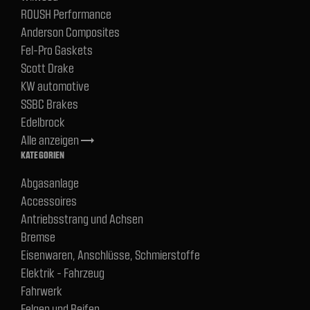
ROUSH Performance
Anderson Composites
Fel-Pro Gaskets
Scott Drake
KW automotive
SSBC Brakes
Edelbrock
Alle anzeigen
trending_flat
KATEGORIEN
Abgasanlage
Accessoires
Antriebsstrang und Achsen
Bremse
Eisenwaren, Anschlüsse, Schmierstoffe
Elektrik - Fahrzeug
Fahrwerk
Felgen und Reifen