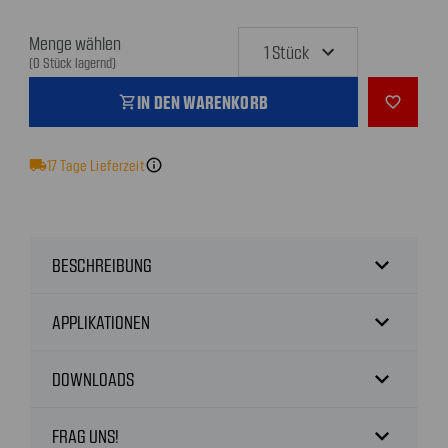
Menge wählen
(0 Stück lagernd)
IN DEN WARENKORB
shopping_cart
favorite_outline
local_shipping
17
Tage Lieferzeit
info
expand_more
BESCHREIBUNG
expand_more
APPLIKATIONEN
expand_more
DOWNLOADS
expand_more
FRAG UNS!