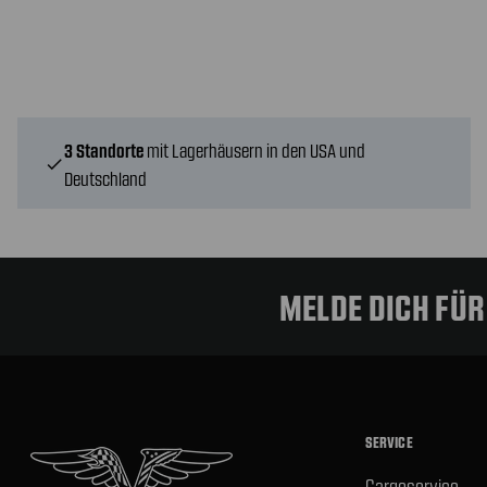
3 Standorte
mit Lagerhäusern in den USA und
check
Deutschland
MELDE DICH FÜ
SERVICE
Cargoservice