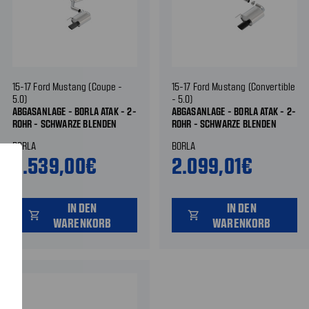
15-17 Ford Mustang (Coupe -
15-17 Ford Mustang (Convertible
5.0)
- 5.0)
ABGASANLAGE - BORLA ATAK - 2-
ABGASANLAGE - BORLA ATAK - 2-
ROHR - SCHWARZE BLENDEN
ROHR - SCHWARZE BLENDEN
BORLA
BORLA
2.539,00€
2.099,01€
IN DEN
IN DEN
shopping_cart
shopping_cart
WARENKORB
WARENKORB