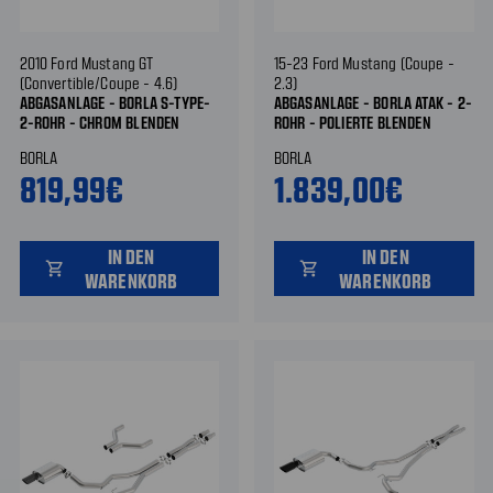
2010 Ford Mustang GT
15-23 Ford Mustang (Coupe -
(Convertible/Coupe - 4.6)
2.3)
ABGASANLAGE - BORLA S-TYPE-
ABGASANLAGE - BORLA ATAK - 2-
2-ROHR - CHROM BLENDEN
ROHR - POLIERTE BLENDEN
BORLA
BORLA
819,99€
1.839,00€
IN DEN
IN DEN
shopping_cart
shopping_cart
WARENKORB
WARENKORB