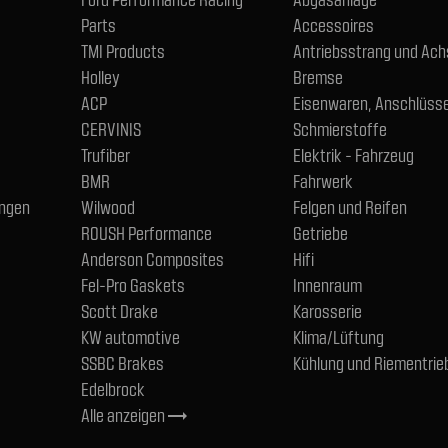
Parts
Accessoires
TMI Products
Antriebsstrang und Ac
Holley
Bremse
ACP
Eisenwaren, Anschlüsse
CERVINIS
Schmierstoffe
Trufiber
Elektrik - Fahrzeug
BMR
Fahrwerk
ngen
Wilwood
Felgen und Reifen
ROUSH Performance
Getriebe
Anderson Composites
Hifi
Fel-Pro Gaskets
Innenraum
Scott Drake
Karosserie
KW automotive
Klima/Lüftung
SSBC Brakes
Kühlung und Riementrie
Edelbrock
Alle anzeigen
trending_flat