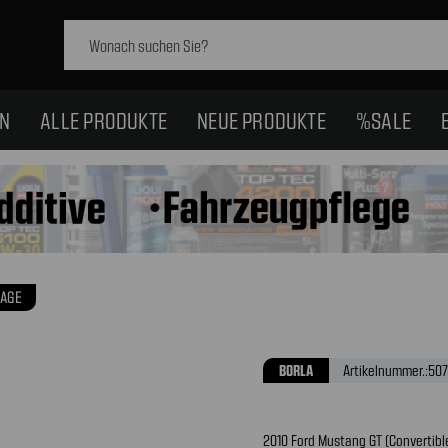
Schlagwort
suchen:
EN
ALLE PRODUKTE
NEUE PRODUKTE
%SALE
AGE
BORLA
Artikelnummer.:
507
2010 Ford Mustang GT (Convertibl