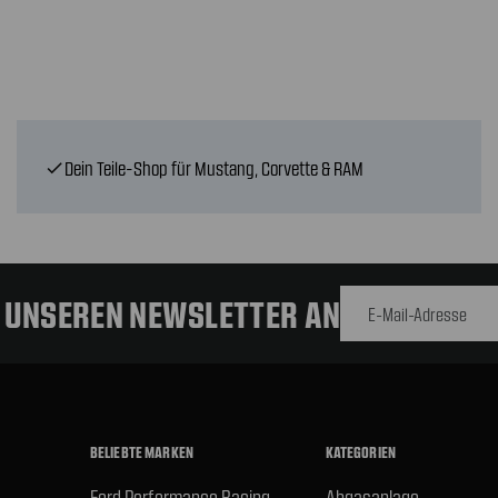
Dein Teile-Shop für Mustang, Corvette & RAM
check
E-Mail-
Adresse
R UNSEREN NEWSLETTER AN
BELIEBTE MARKEN
KATEGORIEN
Ford Performance Racing
Abgasanlage