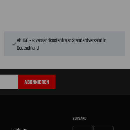
Ab 150,- € versandkostenfreier Standardversand in
check
Deutschland
VERSAND
Lenkung