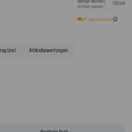
Menge wählen
(0 Stück lagernd)
local_shipping
24
Tage Lieferzeit
info
rag Uns!
Artikelbewertungen
Rostfreier Stahl