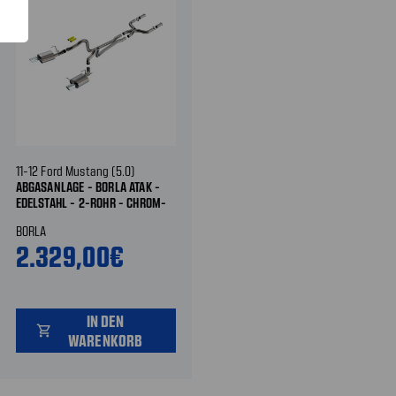
11-12 Ford Mustang (5.0)
ABGASANLAGE - BORLA ATAK -
EDELSTAHL - 2-ROHR - CHROM-
BLENDEN
BORLA
2.329,00€
IN DEN
shopping_cart
WARENKORB