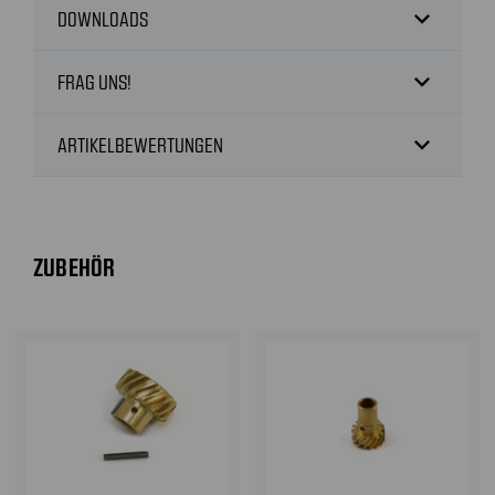
expand_more
DOWNLOADS
expand_more
FRAG UNS!
expand_more
ARTIKELBEWERTUNGEN
ZUBEHÖR