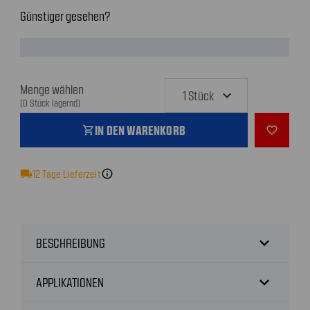
Günstiger gesehen?
Menge wählen
(0 Stück lagernd)
IN DEN WARENKORB
shopping_cart
favorite_outline
local_shipping
12
Tage Lieferzeit
info
expand_more
BESCHREIBUNG
expand_more
APPLIKATIONEN