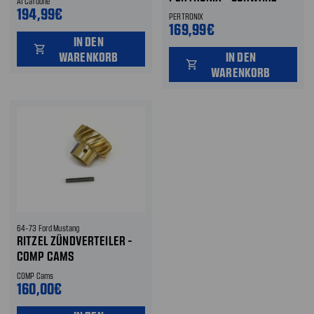
A1 Cardone
194,99€
PERTRONIX
169,99€
IN DEN
shopping_cart
WARENKORB
IN DEN
shopping_cart
WARENKORB
64-73 Ford Mustang
RITZEL ZÜNDVERTEILER -
COMP CAMS
COMP Cams
160,00€