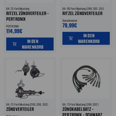
64-73 Ford Mustang
64-95 Ford Mustang (289, 302, 351)
RITZEL ZÜNDVERTEILER -
RITZEL ZÜNDVERTEILER
PERTRONIX
Speedmaster
79,99€
PERTRONIX
114,99€
IN DEN
shopping_cart
IN DEN
WARENKORB
shopping_cart
WARENKORB
64-73 Ford Mustang (260, 289, 302)
64-73 Ford Mustang (289, 302)
ZÜNDVERTEILER
ZÜNDKABELSATZ -
PERTRONIX - SCHWARZ