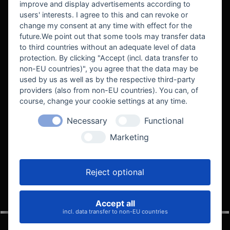
improve and display advertisements according to
users' interests. I agree to this and can revoke or
BEKANNT AUS
change my consent at any time with effect for the
future.We point out that some tools may transfer data
to third countries without an adequate level of data
protection. By clicking "Accept (incl. data transfer to
non-EU countries)", you agree that the data may be
used by us as well as by the respective third-party
providers (also from non-EU countries). You can, of
course, change your cookie settings at any time.
Necessary
Functional
WE SUPPORT
Marketing
Reject optional
Accept all
VELOCITY AUTOMOTIVE
incl. data transfer to non-EU countries