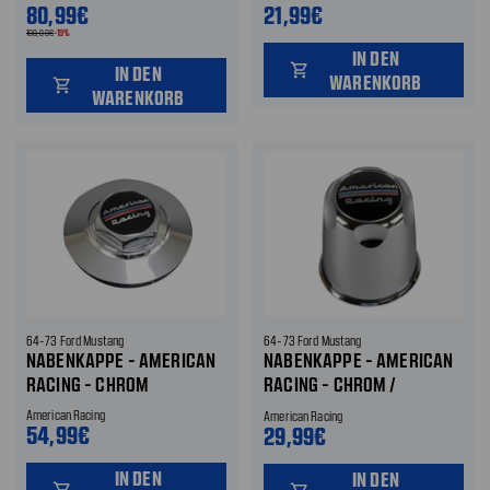
80,99€
21,99€
100,00€
-19%
IN DEN
shopping_cart
IN DEN
WARENKORB
shopping_cart
WARENKORB
64-73 Ford Mustang
64-73 Ford Mustang
NABENKAPPE - AMERICAN
NABENKAPPE - AMERICAN
RACING - CHROM
RACING - CHROM /
SCHWARZ
American Racing
American Racing
54,99€
29,99€
IN DEN
IN DEN
shopping_cart