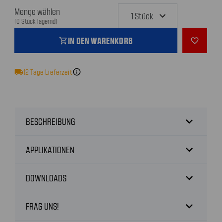
Menge wählen
(0 Stück lagernd)
IN DEN WARENKORB
shopping_cart
favorite_outline
local_shipping
12
Tage Lieferzeit
info
expand_more
BESCHREIBUNG
expand_more
APPLIKATIONEN
expand_more
DOWNLOADS
expand_more
FRAG UNS!