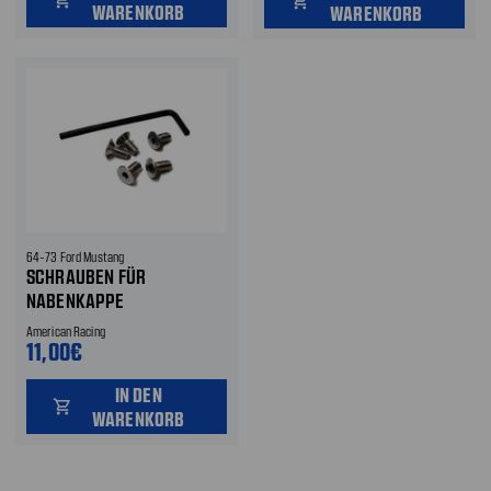
shopping_cart
WARENKORB
WARENKORB
64-73 Ford Mustang
SCHRAUBEN FÜR
NABENKAPPE
American Racing
11,00€
IN DEN
shopping_cart
WARENKORB