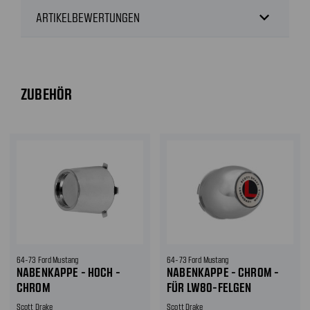
expand_more
ARTIKELBEWERTUNGEN
ZUBEHÖR
64-73 Ford Mustang
64-73 Ford Mustang
NABENKAPPE - HOCH -
NABENKAPPE - CHROM -
CHROM
FÜR LW80-FELGEN
Scott Drake
Scott Drake