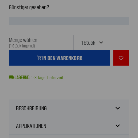
Günstiger gesehen?
Menge wählen
(1 Stück lagernd)
IN DEN WARENKORB
shopping_cart
favorite_outline
local_shipping
1-3
Tage Lieferzeit
expand_more
BESCHREIBUNG
expand_more
APPLIKATIONEN