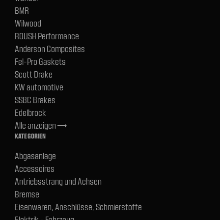
BMR
Wilwood
ROUSH Performance
Anderson Composites
Fel-Pro Gaskets
Scott Drake
KW automotive
SSBC Brakes
Edelbrock
Alle anzeigen
trending_flat
KATEGORIEN
Abgasanlage
Accessoires
Antriebsstrang und Achsen
Bremse
Eisenwaren, Anschlüsse, Schmierstoffe
Elektrik - Fahrzeug