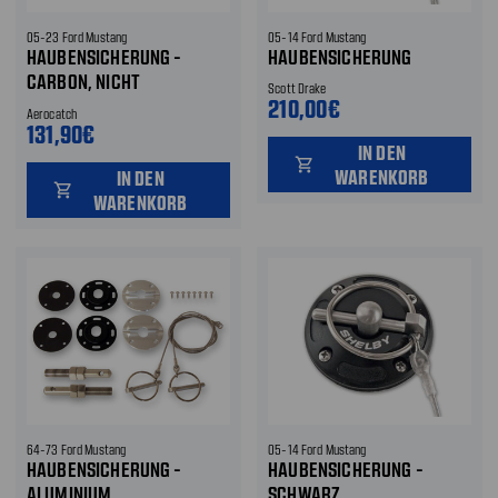
05-23 Ford Mustang
05-14 Ford Mustang
HAUBENSICHERUNG -
HAUBENSICHERUNG
CARBON, NICHT
Scott Drake
ABSCHLIESSBAR
210,00€
Aerocatch
131,90€
IN DEN
shopping_cart
WARENKORB
IN DEN
shopping_cart
WARENKORB
64-73 Ford Mustang
05-14 Ford Mustang
HAUBENSICHERUNG -
HAUBENSICHERUNG -
ALUMINIUM
SCHWARZ