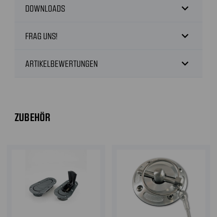
expand_more
DOWNLOADS
expand_more
FRAG UNS!
expand_more
ARTIKELBEWERTUNGEN
ZUBEHÖR