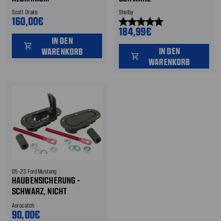
Scott Drake
Shelby
160,00€
star
star
star
star
star
184,99€
IN DEN
shopping_cart
IN DEN
WARENKORB
shopping_cart
WARENKORB
05-23 Ford Mustang
HAUBENSICHERUNG -
SCHWARZ, NICHT
ABSCHLIESSBAR
Aerocatch
90,00€