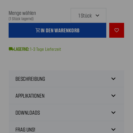
Menge wählen
(1 Stück lagernd)
IN DEN WARENKORB
shopping_cart
favorite_outline
local_shipping
1-3
Tage Lieferzeit
expand_more
BESCHREIBUNG
expand_more
APPLIKATIONEN
expand_more
DOWNLOADS
expand_more
FRAG UNS!