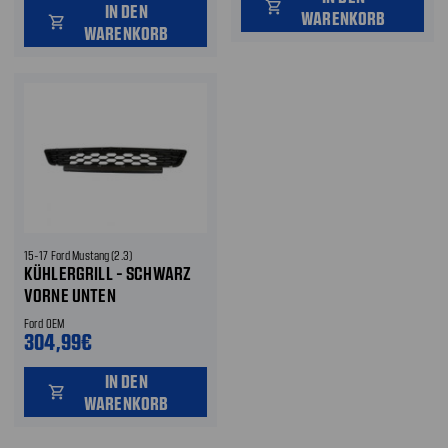
shopping_cart
IN DEN
WARENKORB
shopping_cart
WARENKORB
15-17 Ford Mustang (2.3)
KÜHLERGRILL - SCHWARZ
VORNE UNTEN
Ford OEM
304,99€
IN DEN
shopping_cart
WARENKORB