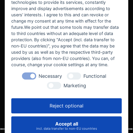
technologies to provide its services, constantly
improve and display advertisements according to
users' interests. I agree to this and can revoke or
BEKANNT AUS
change my consent at any time with effect for the
future.We point out that some tools may transfer data
to third countries without an adequate level of data
protection. By clicking "Accept (incl. data transfer to
non-EU countries)", you agree that the data may be
used by us as well as by the respective third-party
providers (also from non-EU countries). You can, of
course, change your cookie settings at any time.
Necessary
Functional
WE SUPPORT
Marketing
Reject optional
Accept all
VELOCITY AUTOMOTIVE
incl. data transfer to non-EU countries