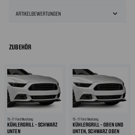
expand_more
ARTIKELBEWERTUNGEN
ZUBEHÖR
15-17 Ford Mustang
15-17 Ford Mustang
KÜHLERGRILL - SCHWARZ
KÜHLERGRILL - OBEN UND
UNTEN
UNTEN, SCHWARZ OBEN