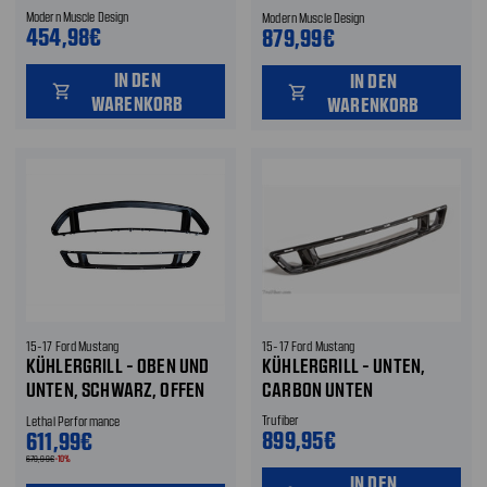
UND UNTEN
Modern Muscle Design
Modern Muscle Design
454,98€
879,99€
IN DEN
IN DEN
shopping_cart
shopping_cart
WARENKORB
WARENKORB
15-17 Ford Mustang
15-17 Ford Mustang
KÜHLERGRILL - OBEN UND
KÜHLERGRILL - UNTEN,
UNTEN, SCHWARZ, OFFEN
CARBON UNTEN
OBEN UND UNTEN
Trufiber
Lethal Performance
899,95€
611,99€
679,99€
-10%
IN DEN