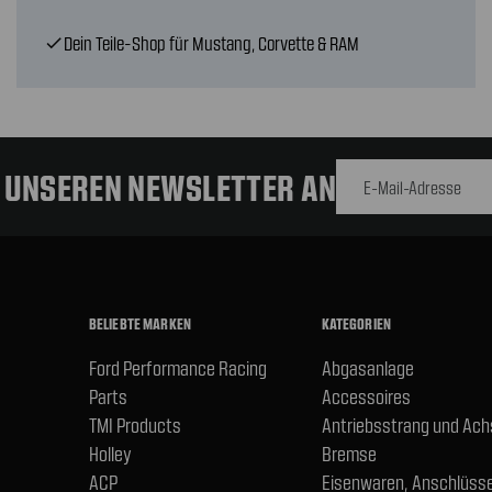
Dein Teile-Shop für Mustang, Corvette & RAM
check
E-Mail-
Adresse
R UNSEREN NEWSLETTER AN
BELIEBTE MARKEN
KATEGORIEN
Ford Performance Racing
Abgasanlage
Parts
Accessoires
TMI Products
Antriebsstrang und Ac
Holley
Bremse
ACP
Eisenwaren, Anschlüsse