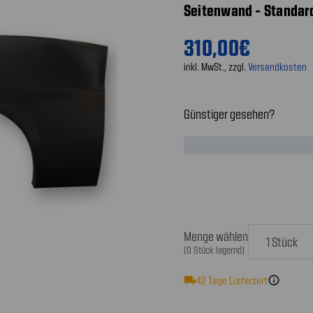
Seitenwand - Standar
310,00€
inkl. MwSt., zzgl.
Versandkosten
Günstiger gesehen?
Menge wählen
(0 Stück lagernd)
local_shipping
42
Tage Lieferzeit
info