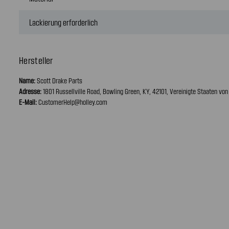
Lackierung erforderlich
Hersteller
Name:
Scott Drake Parts
Adresse:
1801 Russellville Road, Bowling Green, KY, 42101, Vereinigte Staaten vo
E-Mail:
CustomerHelp@holley.com