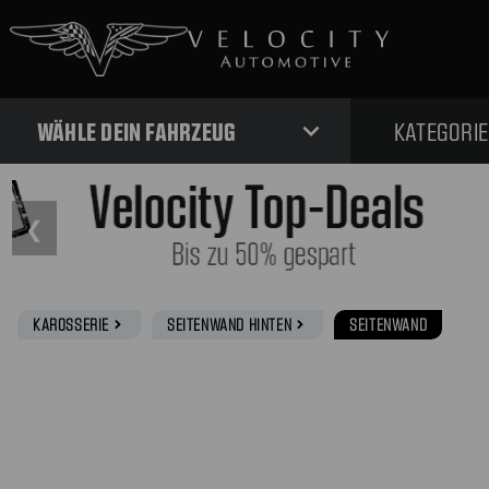
expand_more
WÄHLE DEIN FAHRZEUG
KATEGORI
❮
KAROSSERIE
SEITENWAND HINTEN
SEITENWAND
navigate_next
navigate_next