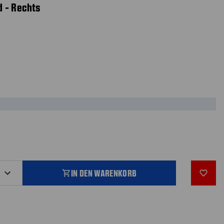
d - Rechts
IN DEN WARENKORB
shopping_cart
favorite_outline