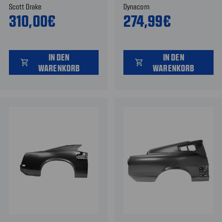
Scott Drake
Dynacorn
310,00€
274,99€
IN DEN
IN DEN
shopping_cart
shopping_cart
WARENKORB
WARENKORB