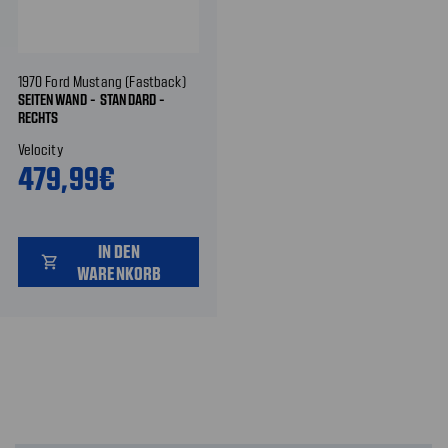
1970 Ford Mustang (Fastback)
SEITENWAND - STANDARD -
RECHTS
Velocity
479,99€
IN DEN
shopping_cart
WARENKORB