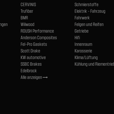
CERVINIS
Schmierstoffe
Trufiber
Elektrik - Fahrzeug
BMR
Fahrwerk
ngen
Wilwood
Felgen und Reifen
ROUSH Performance
Getriebe
Anderson Composites
Hifi
Fel-Pro Gaskets
Innenraum
Scott Drake
Karosserie
KW automotive
Klima/Lüftung
SSBC Brakes
Kühlung und Riementrie
Edelbrock
Alle anzeigen
trending_flat