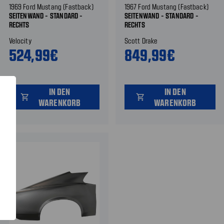
1969 Ford Mustang (Fastback)
1967 Ford Mustang (Fastback)
SEITENWAND - STANDARD -
SEITENWAND - STANDARD -
RECHTS
RECHTS
Velocity
Scott Drake
524,99€
849,99€
IN DEN
IN DEN
shopping_cart
shopping_cart
WARENKORB
WARENKORB