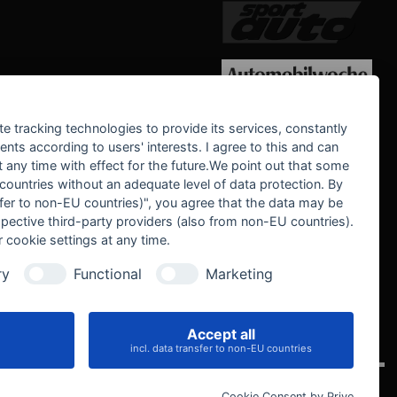
WE SUPPORT
te tracking technologies to provide its services, constantly
ts according to users' interests. I agree to this and can
any time with effect for the future.We point out that some
 countries without an adequate level of data protection. By
nsfer to non-EU countries)", you agree that the data may be
spective third-party providers (also from non-EU countries).
 cookie settings at any time.
ry
Functional
Marketing
Accept all
IVE
incl. data transfer to non-EU countries
Cookie Consent by Prive