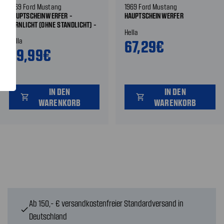
1969 Ford Mustang
1969 Ford Mustang
HAUPTSCHEINWERFER -
HAUPTSCHEINWERFER
FERNLICHT (OHNE STANDLICHT) -
Hella
H4
Hella
67,29€
89,99€
IN DEN
IN DEN
shopping_cart
shopping_cart
WARENKORB
WARENKORB
Ab 150,- € versandkostenfreier Standardversand in
check
Deutschland