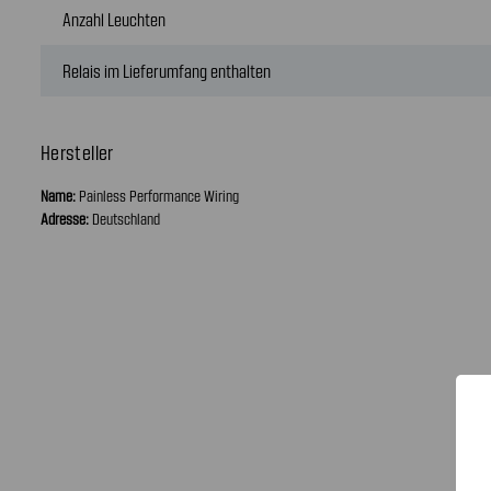
Anzahl Leuchten
Relais im Lieferumfang enthalten
Hersteller
Name:
Painless Performance Wiring
Adresse:
Deutschland