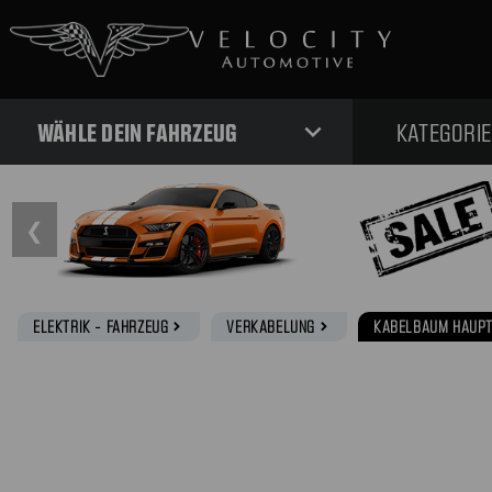
expand_more
WÄHLE DEIN FAHRZEUG
KATEGORI
❮
ELEKTRIK - FAHRZEUG
VERKABELUNG
KABELBAUM HAUP
navigate_next
navigate_next