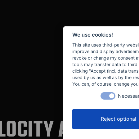
We use cookies!
This site uses third-party websi
improve and display advertisemen
revoke or change my consent at 
tools may transfer data to third
clicking "Accept (incl. data tra
used by us as well as by the re
You can, of course, change your
Necessa
LOCITY AUTOMOT
Reject optional