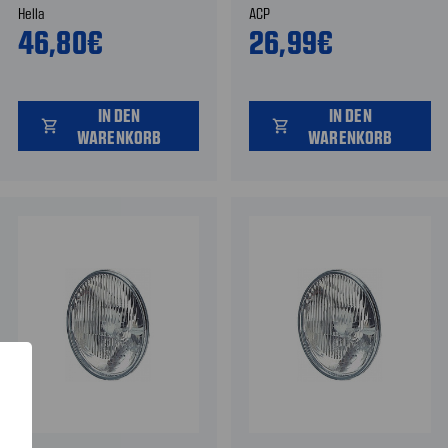
Hella
ACP
ODER RECHTS
46,80€
26,99€
IN DEN
IN DEN
shopping_cart
shopping_cart
WARENKORB
WARENKORB