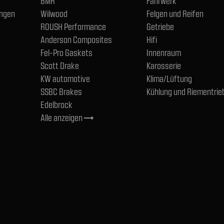
BMR
Fahrwerk
ngen
Wilwood
Felgen und Reifen
ROUSH Performance
Getriebe
Anderson Composites
Hifi
Fel-Pro Gaskets
Innenraum
Scott Drake
Karosserie
KW automotive
Klima/Lüftung
SSBC Brakes
Kühlung und Riementrie
Edelbrock
Alle anzeigen
trending_flat