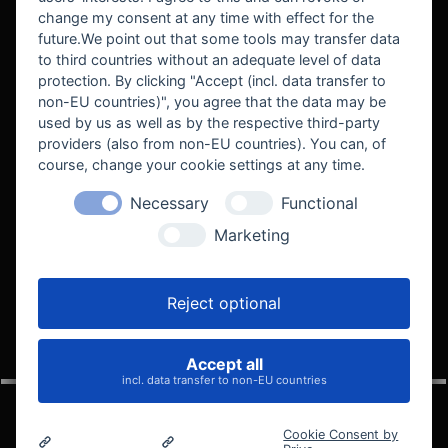
BEKANNT AUS
change my consent at any time with effect for the
future.We point out that some tools may transfer data
to third countries without an adequate level of data
protection. By clicking "Accept (incl. data transfer to
non-EU countries)", you agree that the data may be
used by us as well as by the respective third-party
providers (also from non-EU countries). You can, of
course, change your cookie settings at any time.
Necessary
Functional
WE SUPPORT
Marketing
Reject optional
Accept all
VELOCITY AUTOMOTIVE
incl. data transfer to non-EU countries
Cookie Consent by