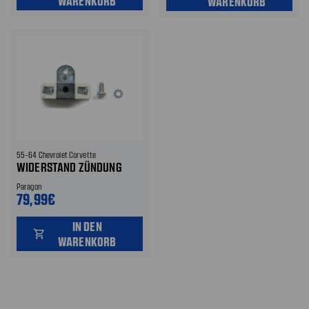
WARENKORB
WARENKORB
55-64 Chevrolet Corvette
WIDERSTAND ZÜNDUNG
Paragon
79,99€
IN DEN
shopping_cart
WARENKORB