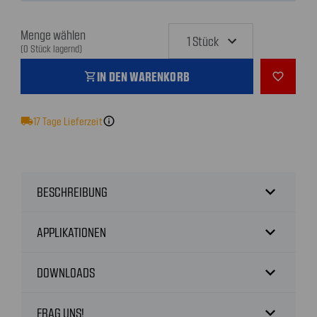
Menge wählen
(0 Stück lagernd)
IN DEN WARENKORB
shopping_cart
favorite_outline
local_shipping
17
Tage Lieferzeit
info
expand_more
BESCHREIBUNG
expand_more
APPLIKATIONEN
expand_more
DOWNLOADS
expand_more
FRAG UNS!