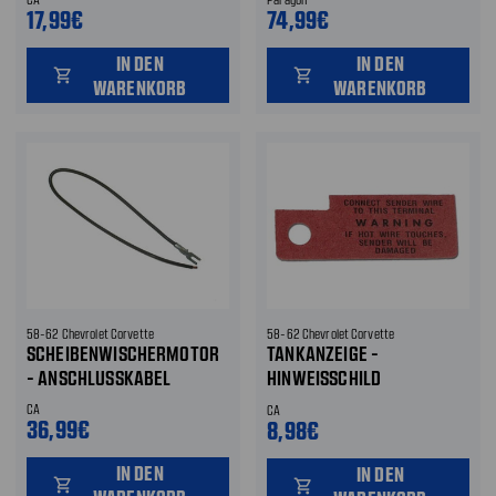
17,99€
74,99€
IN DEN
IN DEN
shopping_cart
shopping_cart
WARENKORB
WARENKORB
58-62 Chevrolet Corvette
58-62 Chevrolet Corvette
SCHEIBENWISCHERMOTOR
TANKANZEIGE -
- ANSCHLUSSKABEL
HINWEISSCHILD
ANSCHLUSSKABEL
CA
CA
36,99€
8,98€
IN DEN
IN DEN
shopping_cart
shopping_cart