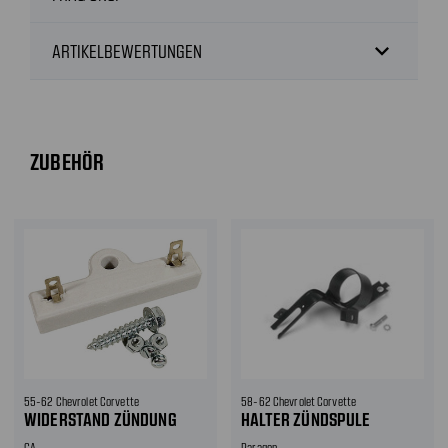
expand_more
ARTIKELBEWERTUNGEN
ZUBEHÖR
55-62 Chevrolet Corvette
58-62 Chevrolet Corvette
WIDERSTAND ZÜNDUNG
HALTER ZÜNDSPULE
CA
Paragon