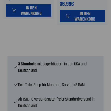
36,99€
IN DEN
shopping_cart
WARENKORB
IN DEN
shopping_cart
WARENKORB
3 Standorte
mit Lagerhäusern in den USA und
check
Deutschland
Dein Teile-Shop für Mustang, Corvette & RAM
check
Ab 150,- € versandkostenfreier Standardversand in
check
Deutschland