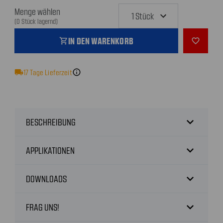
Menge wählen
(0 Stück lagernd)
IN DEN WARENKORB
shopping_cart
favorite_outline
local_shipping
17
Tage Lieferzeit
info
expand_more
BESCHREIBUNG
expand_more
APPLIKATIONEN
expand_more
DOWNLOADS
expand_more
FRAG UNS!