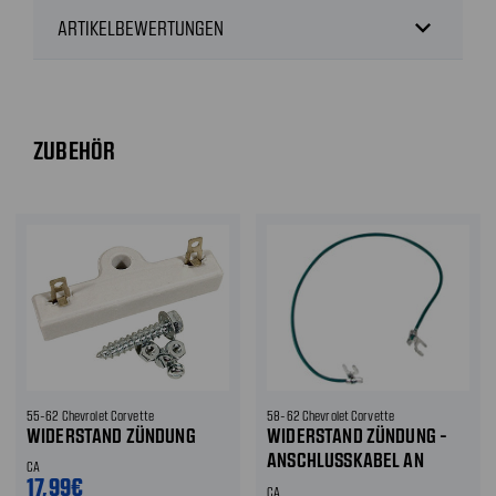
expand_more
ARTIKELBEWERTUNGEN
ZUBEHÖR
55-62 Chevrolet Corvette
58-62 Chevrolet Corvette
WIDERSTAND ZÜNDUNG
WIDERSTAND ZÜNDUNG -
ANSCHLUSSKABEL AN
CA
17,99€
ZÜNDSPULE
CA