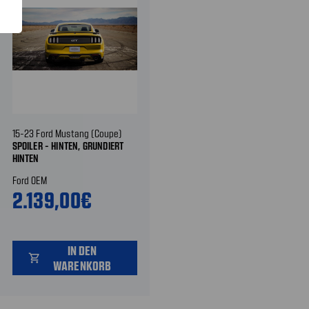
15-23 Ford Mustang (Coupe)
SPOILER - HINTEN, GRUNDIERT
HINTEN
Ford OEM
2.139,00€
IN DEN
shopping_cart
WARENKORB