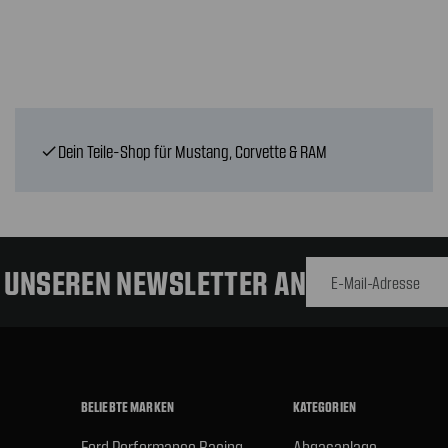
Dein Teile-Shop für Mustang, Corvette & RAM
check
E-Mail-
Adresse
R UNSEREN NEWSLETTER AN
BELIEBTE MARKEN
KATEGORIEN
Ford Performance Racing
Abgasanlage