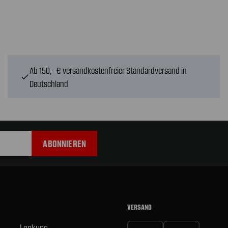
Ab 150,- € versandkostenfreier Standardversand in
check
Deutschland
VERSAND
Lenkung