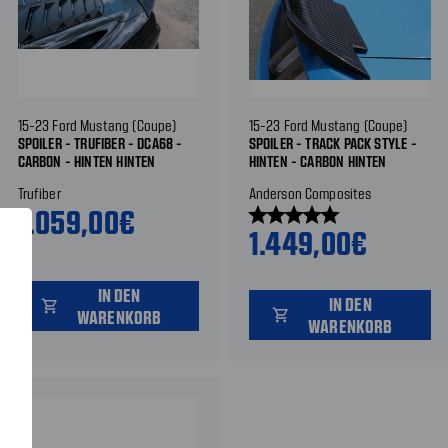
15-23 Ford Mustang (Coupe)
15-23 Ford Mustang (Coupe)
SPOILER - TRUFIBER - DCA68 -
SPOILER - TRACK PACK STYLE -
CARBON - HINTEN HINTEN
HINTEN - CARBON HINTEN
Trufiber
Anderson Composites
1.059,00€
star
star
star
star
star
1.449,00€
IN DEN
IN DEN
shopping_cart
WARENKORB
shopping_cart
WARENKORB