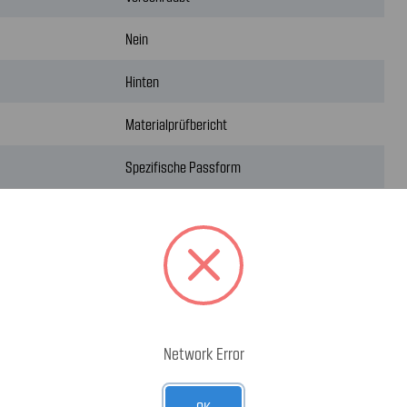
Nein
Hinten
Materialprüfbericht
Spezifische Passform
ika
Network Error
OK