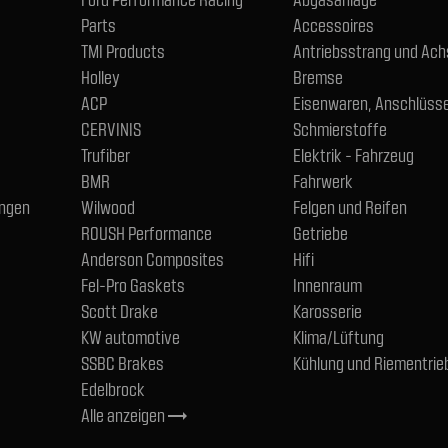
Parts
Accessoires
TMI Products
Antriebsstrang und Ac
Holley
Bremse
ACP
Eisenwaren, Anschlüsse
CERVINIS
Schmierstoffe
Trufiber
Elektrik - Fahrzeug
BMR
Fahrwerk
ngen
Wilwood
Felgen und Reifen
ROUSH Performance
Getriebe
Anderson Composites
Hifi
Fel-Pro Gaskets
Innenraum
Scott Drake
Karosserie
KW automotive
Klima/Lüftung
SSBC Brakes
Kühlung und Riementrie
Edelbrock
Alle anzeigen
trending_flat