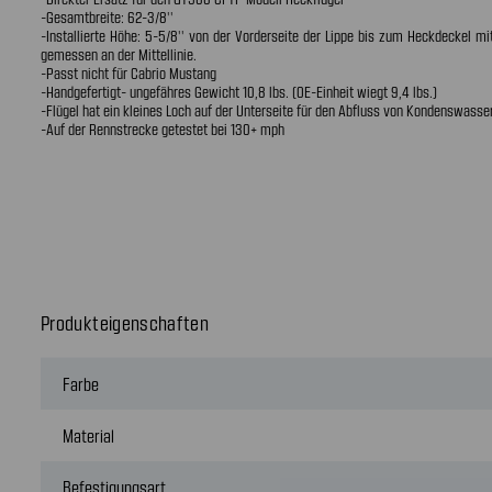
-Gesamtbreite: 62-3/8''
-Installierte Höhe: 5-5/8'' von der Vorderseite der Lippe bis zum Heckdeckel mit
gemessen an der Mittellinie.
-Passt nicht für Cabrio Mustang
-Handgefertigt- ungefähres Gewicht 10,8 lbs. (OE-Einheit wiegt 9,4 lbs.)
-Flügel hat ein kleines Loch auf der Unterseite für den Abfluss von Kondenswasse
-Auf der Rennstrecke getestet bei 130+ mph
Produkteigenschaften
Farbe
Material
Befestigungsart