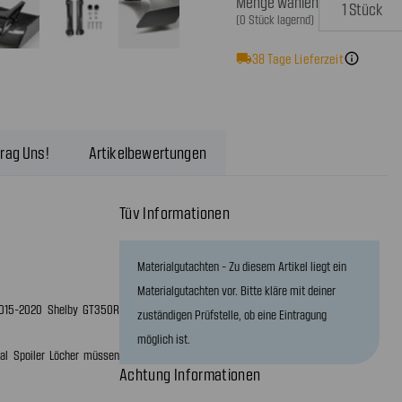
Menge wählen
(0 Stück lagernd)
local_shipping
38
Tage Lieferzeit
info
rag Uns!
Artikelbewertungen
Tüv Informationen
Materialgutachten - Zu diesem Artikel liegt ein
Materialgutachten vor. Bitte kläre mit deiner
2015-2020 Shelby GT350R
zuständigen Prüfstelle, ob eine Eintragung
möglich ist.
nal Spoiler Löcher müssen
Achtung Informationen