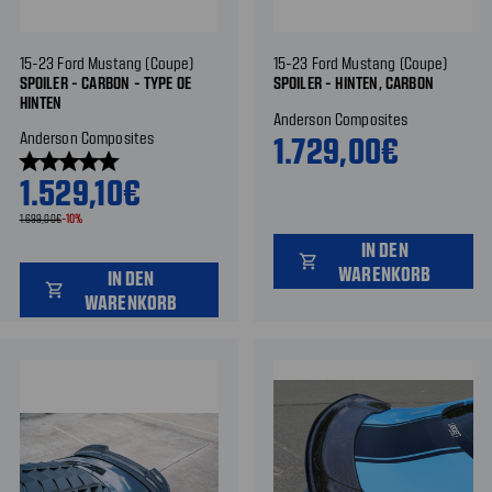
15-23 Ford Mustang (Coupe)
15-23 Ford Mustang (Coupe)
SPOILER - CARBON - TYPE OE
SPOILER - HINTEN, CARBON
HINTEN
Anderson Composites
Anderson Composites
1.729,00€
star
star
star
star
star
1.529,10€
1.699,00€
-10%
IN DEN
shopping_cart
WARENKORB
IN DEN
shopping_cart
WARENKORB