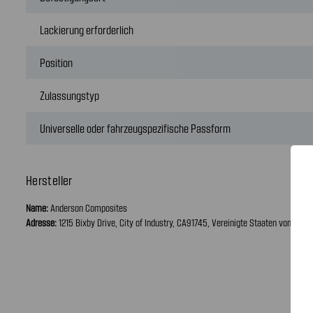
Lackierung erforderlich
Position
Zulassungstyp
Universelle oder fahrzeugspezifische Passform
Hersteller
Name:
Anderson Composites
Adresse:
1215 Bixby Drive, City of Industry, CA91745, Vereinigte Staaten von Amer