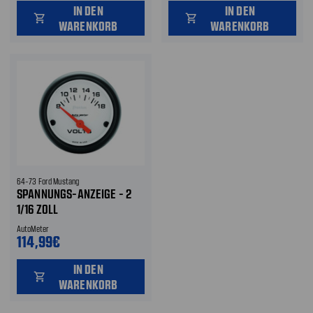
IN DEN
IN DEN
shopping_cart
shopping_cart
WARENKORB
WARENKORB
64-73 Ford Mustang
SPANNUNGS-ANZEIGE - 2
1/16 ZOLL
AutoMeter
114,99€
IN DEN
shopping_cart
WARENKORB