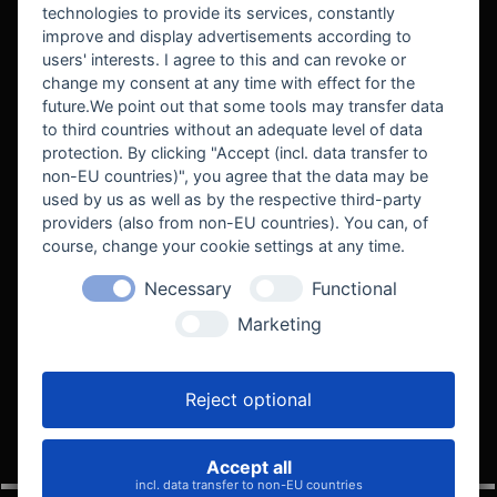
technologies to provide its services, constantly
improve and display advertisements according to
users' interests. I agree to this and can revoke or
BEKANNT AUS
change my consent at any time with effect for the
future.We point out that some tools may transfer data
to third countries without an adequate level of data
protection. By clicking "Accept (incl. data transfer to
non-EU countries)", you agree that the data may be
used by us as well as by the respective third-party
providers (also from non-EU countries). You can, of
course, change your cookie settings at any time.
Necessary
Functional
WE SUPPORT
Marketing
Reject optional
Accept all
VELOCITY AUTOMOTIVE
incl. data transfer to non-EU countries