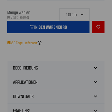
Menge wählen
(0 Stück lagernd)
IN DEN WARENKORB
shopping_cart
favorite_outline
local_shipping
52
Tage Lieferzeit
info
expand_more
BESCHREIBUNG
expand_more
APPLIKATIONEN
expand_more
DOWNLOADS
expand_more
FRAG UNS!