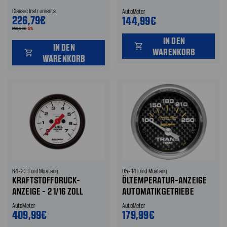
1/16 ZOLL
Classic Instruments
AutoMeter
226,79€
144,99€
280,00€
-19%
IN DEN
IN DEN
shopping_cart
WARENKORB
shopping_cart
WARENKORB
64-23 Ford Mustang
05-14 Ford Mustang
KRAFTSTOFFDRUCK-
ÖLTEMPERATUR-ANZEIGE
ANZEIGE - 2 1/16 ZOLL
AUTOMATIKGETRIEBE
AutoMeter
AutoMeter
409,99€
179,99€