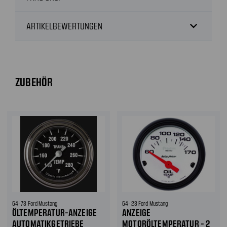
expand_more
ARTIKELBEWERTUNGEN
ZUBEHÖR
64-73 Ford Mustang
64-23 Ford Mustang
ÖLTEMPERATUR-ANZEIGE
ANZEIGE
AUTOMATIKGETRIEBE
MOTORÖLTEMPERATUR - 2