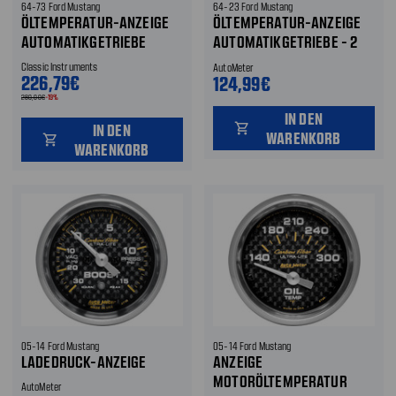
64-73 Ford Mustang
64-23 Ford Mustang
ÖLTEMPERATUR-ANZEIGE
ÖLTEMPERATUR-ANZEIGE
AUTOMATIKGETRIEBE
AUTOMATIKGETRIEBE - 2
1/16 ZOLL
Classic Instruments
AutoMeter
226,79€
124,99€
280,00€
-19%
IN DEN
IN DEN
shopping_cart
WARENKORB
shopping_cart
WARENKORB
05-14 Ford Mustang
05-14 Ford Mustang
LADEDRUCK-ANZEIGE
ANZEIGE
MOTORÖLTEMPERATUR
AutoMeter