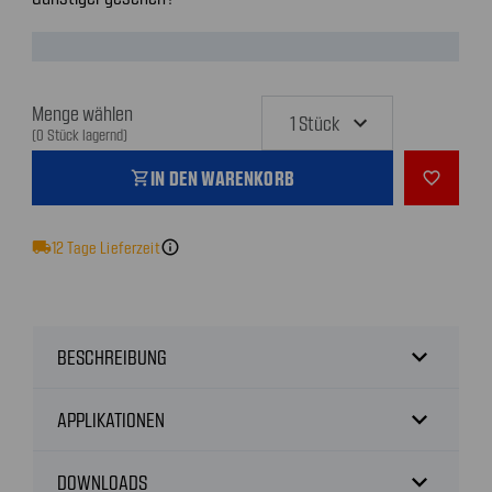
Menge wählen
(0 Stück lagernd)
IN DEN WARENKORB
shopping_cart
favorite_outline
local_shipping
12
Tage Lieferzeit
info
expand_more
BESCHREIBUNG
expand_more
APPLIKATIONEN
expand_more
DOWNLOADS