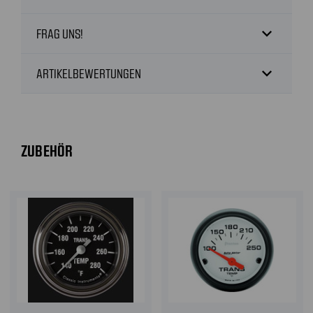
expand_more
FRAG UNS!
expand_more
ARTIKELBEWERTUNGEN
ZUBEHÖR