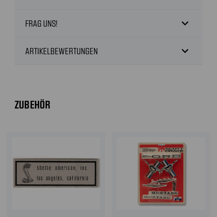
expand_more
FRAG UNS!
expand_more
ARTIKELBEWERTUNGEN
ZUBEHÖR