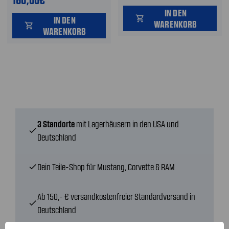
IN DEN
shopping_cart
IN DEN
WARENKORB
shopping_cart
WARENKORB
3 Standorte
mit Lagerhäusern in den USA und
check
Deutschland
Dein Teile-Shop für Mustang, Corvette & RAM
check
Ab 150,- € versandkostenfreier Standardversand in
check
Deutschland