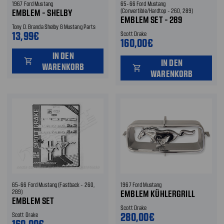
1967 Ford Mustang
65-66 Ford Mustang
EMBLEM - SHELBY
(Convertible/Hardtop - 260, 289)
EMBLEM SET - 289
Tony D. Branda Shelby & Mustang Parts
13,99€
Scott Drake
160,00€
IN DEN
shopping_cart
IN DEN
WARENKORB
shopping_cart
WARENKORB
65-66 Ford Mustang (Fastback - 260,
1967 Ford Mustang
289)
EMBLEM KÜHLERGRILL
EMBLEM SET
Scott Drake
280,00€
Scott Drake
160,00€