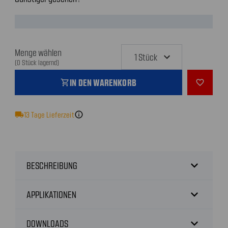
Menge wählen
(0 Stück lagernd)
IN DEN WARENKORB
shopping_cart
favorite_outline
local_shipping
13
Tage Lieferzeit
info
expand_more
BESCHREIBUNG
expand_more
APPLIKATIONEN
expand_more
DOWNLOADS