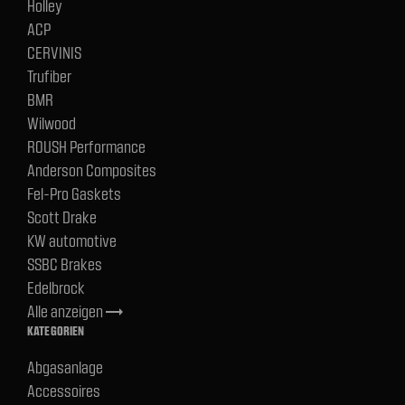
Holley
ACP
CERVINIS
Trufiber
BMR
Wilwood
ROUSH Performance
Anderson Composites
Fel-Pro Gaskets
Scott Drake
KW automotive
SSBC Brakes
Edelbrock
Alle anzeigen
trending_flat
KATEGORIEN
Abgasanlage
Accessoires