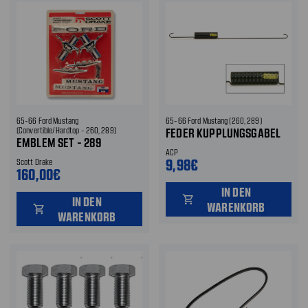
65-66 Ford Mustang
65-66 Ford Mustang (260, 289)
(Convertible/Hardtop - 260, 289)
FEDER KUPPLUNGSGABEL
EMBLEM SET - 289
ACP
9,98€
Scott Drake
160,00€
IN DEN
shopping_cart
IN DEN
WARENKORB
shopping_cart
WARENKORB