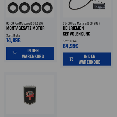
65-66 Ford Mustang (260, 289)
65-66 Ford Mustang (260, 289)
MONTAGESATZ MOTOR
KEILRIEMEN
SERVOLENKUNG
Scott Drake
14,99€
Scott Drake
64,99€
IN DEN
shopping_cart
WARENKORB
IN DEN
shopping_cart
WARENKORB