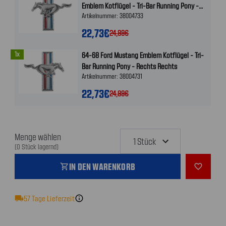
Emblem Kotflügel - Tri-Bar Running Pony -
Artikelnummer: 38004733
Links Links
22,73€
24,99€
1x
64-68 Ford Mustang Emblem Kotflügel - Tri-
Bar Running Pony - Rechts Rechts
Artikelnummer: 38004731
22,73€
24,99€
Menge wählen
(0 Stück lagernd)
IN DEN WARENKORB
shopping_cart
favorite_outline
local_shipping
57
Tage Lieferzeit
info