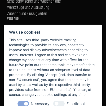
Scheibenwischer und Waschanlage
Werkzeuge und Ausrüstung
Zubehör und Flüssigkeiten
VERSAND
We use cookies!
BEZAHLUNG
This site uses third-party website tracking
technologies to provide its services, constantly
improve and display advertisements according to
users' interests. I agree to this and can revoke or
BEKANNT AUS
change my consent at any time with effect for the
future.We point out that some tools may transfer data
to third countries without an adequate level of data
protection. By clicking "Accept (incl. data transfer to
non-EU countries)", you agree that the data may be
used by us as well as by the respective third-party
providers (also from non-EU countries). You can, of
course, change your cookie settings at any time.
Necessary
Functional