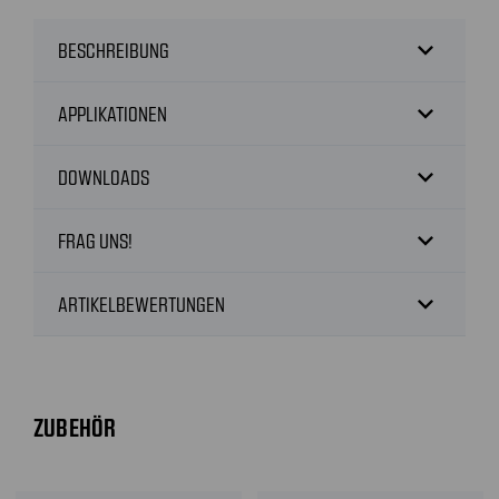
expand_more
BESCHREIBUNG
expand_more
APPLIKATIONEN
expand_more
DOWNLOADS
expand_more
FRAG UNS!
expand_more
ARTIKELBEWERTUNGEN
ZUBEHÖR