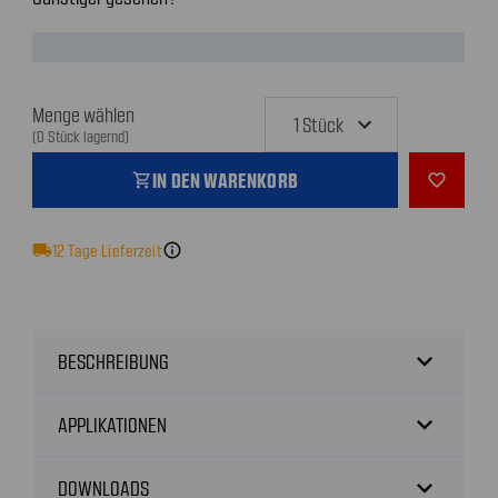
Menge wählen
(0 Stück lagernd)
IN DEN WARENKORB
shopping_cart
favorite_outline
local_shipping
12
Tage Lieferzeit
info
expand_more
BESCHREIBUNG
expand_more
APPLIKATIONEN
expand_more
DOWNLOADS