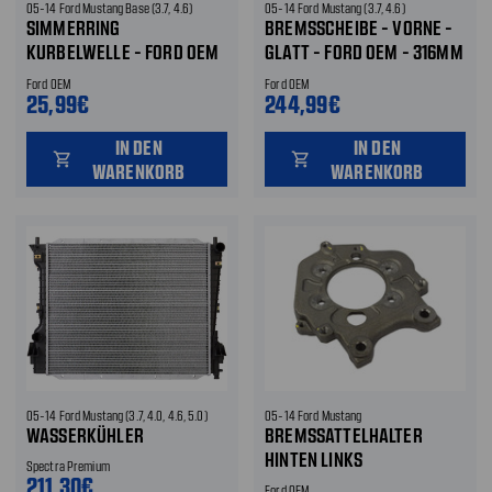
05-14 Ford Mustang Base (3.7, 4.6)
05-14 Ford Mustang (3.7, 4.6)
SIMMERRING
BREMSSCHEIBE - VORNE -
KURBELWELLE - FORD OEM
GLATT - FORD OEM - 316MM
VORNE
VORNE
Ford OEM
Ford OEM
25,99€
244,99€
IN DEN
IN DEN
shopping_cart
shopping_cart
WARENKORB
WARENKORB
05-14 Ford Mustang (3.7, 4.0, 4.6, 5.0)
05-14 Ford Mustang
WASSERKÜHLER
BREMSSATTELHALTER
HINTEN LINKS
Spectra Premium
211,30€
Ford OEM