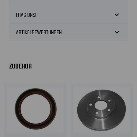
expand_more
FRAG UNS!
expand_more
ARTIKELBEWERTUNGEN
ZUBEHÖR