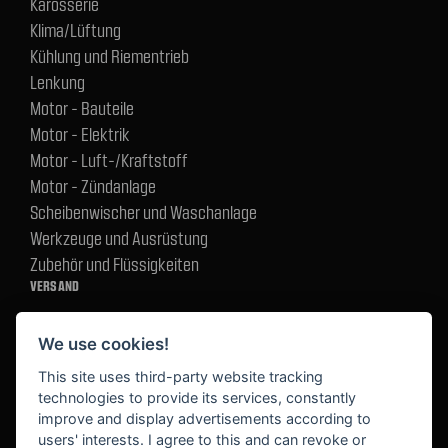
Karosserie
Klima/Lüftung
Kühlung und Riementrieb
Lenkung
Motor - Bauteile
Motor - Elektrik
Motor - Luft-/Kraftstoff
Motor - Zündanlage
Scheibenwischer und Waschanlage
Werkzeuge und Ausrüstung
Zubehör und Flüssigkeiten
VERSAND
We use cookies!
BEZAHLUNG
This site uses third-party website tracking
technologies to provide its services, constantly
improve and display advertisements according to
users' interests. I agree to this and can revoke or
BEKANNT AUS