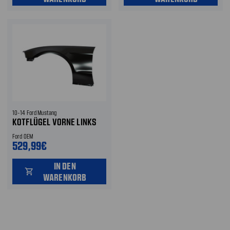
10-14 Ford Mustang
KOTFLÜGEL VORNE LINKS
Ford OEM
529,99€
IN DEN
shopping_cart
WARENKORB