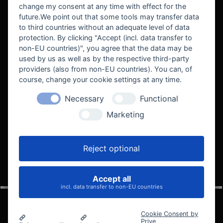
change my consent at any time with effect for the
future.We point out that some tools may transfer data
to third countries without an adequate level of data
protection. By clicking "Accept (incl. data transfer to
non-EU countries)", you agree that the data may be
used by us as well as by the respective third-party
providers (also from non-EU countries). You can, of
course, change your cookie settings at any time.
Necessary
Functional
WE SUPPORT
Marketing
Reject optional
Accept all
VELOCITY AUTOMOTIVE
incl. data transfer to non-EU countries
Cookie Consent by
Prive