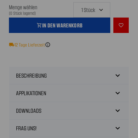
Menge wählen
(0 Stück lagernd)
IN DEN WARENKORB
shopping_cart
favorite_outline
local_shipping
12
Tage Lieferzeit
info
expand_more
BESCHREIBUNG
expand_more
APPLIKATIONEN
expand_more
DOWNLOADS
expand_more
FRAG UNS!