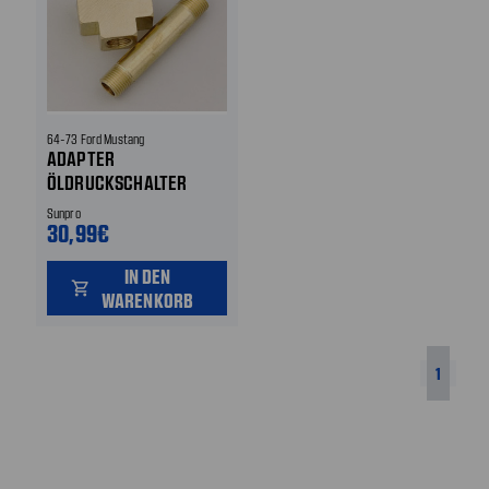
64-73 Ford Mustang
ADAPTER
ÖLDRUCKSCHALTER
Sunpro
30,99€
IN DEN
shopping_cart
WARENKORB
1