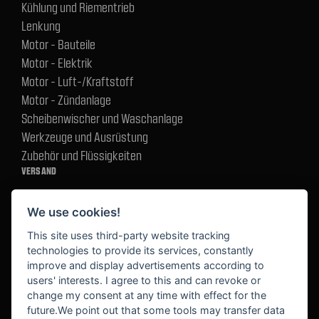
Kühlung und Riementrieb
Lenkung
Motor - Bauteile
Motor - Elektrik
Motor - Luft-/Kraftstoff
Motor - Zündanlage
Scheibenwischer und Waschanlage
Werkzeuge und Ausrüstung
Zubehör und Flüssigkeiten
VERSAND
We use cookies!
BEZAHLUNG
This site uses third-party website tracking
technologies to provide its services, constantly
improve and display advertisements according to
users' interests. I agree to this and can revoke or
BEKANNT AUS
change my consent at any time with effect for the
future.We point out that some tools may transfer data