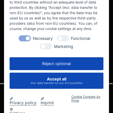
to third countries without an adequate level of data
protection. By clicking "Accept (incl. data transfer to
non-EU countries)", you agree that the data may be
used by us as well as by the respective third-party
providers (also from non-EU countries). You can, of
course, change your cookie settings at any time.
Necessary
Functional
WE SUPPORT
Marketing
Reject optional
Accept all
VELOCITY AUTOMOTIVE
incl. data transfer to non-EU countries
Cookie Consent by
Prive
Privacy policy
Imprint
© 2005 - 2026 Velocity Automotive
Datenschutz
Impressum
AGB
Widerrufsbelehrung