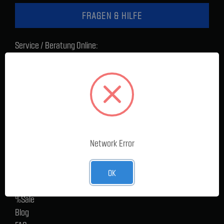
FRAGEN & HILFE
Service / Beratung Online:
Montag - Donnerstag: 8 - 17 Uhr
Freitag: 8 - 16 Uhr
Lager Lauenstein (Warenabholungen):
Montag - Donnerstag: 7.30 - 15 Uhr
Freitag: 7.30 - 14 Uhr
SERVICE
Network Error
Cargoservice
OK
Alle Produkte
Neue Produkte
%Sale
Blog