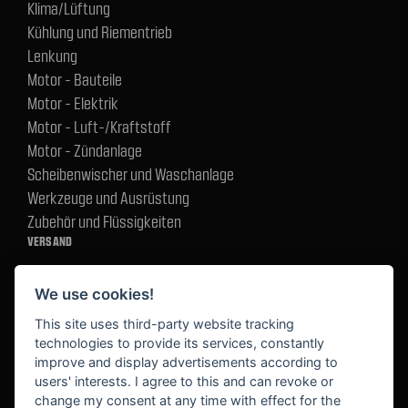
Klima/Lüftung
Kühlung und Riementrieb
Lenkung
Motor - Bauteile
Motor - Elektrik
Motor - Luft-/Kraftstoff
Motor - Zündanlage
Scheibenwischer und Waschanlage
Werkzeuge und Ausrüstung
Zubehör und Flüssigkeiten
VERSAND
We use cookies!
BEZAHLUNG
This site uses third-party website tracking
technologies to provide its services, constantly
improve and display advertisements according to
users' interests. I agree to this and can revoke or
BEKANNT AUS
change my consent at any time with effect for the