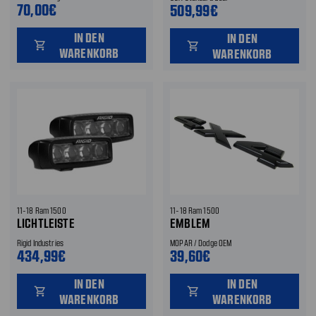
70,00€
509,99€
IN DEN
IN DEN
shopping_cart
shopping_cart
WARENKORB
WARENKORB
11-18 Ram 1500
11-18 Ram 1500
LICHTLEISTE
EMBLEM
Rigid Industries
MOPAR / Dodge OEM
434,99€
39,60€
IN DEN
IN DEN
shopping_cart
shopping_cart
WARENKORB
WARENKORB