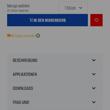
Menge wählen
(0 Stück lagernd)
IN DEN WARENKORB
shopping_cart
favorite_outline
local_shipping
16
Tage Lieferzeit
info
expand_more
BESCHREIBUNG
expand_more
APPLIKATIONEN
expand_more
DOWNLOADS
expand_more
FRAG UNS!