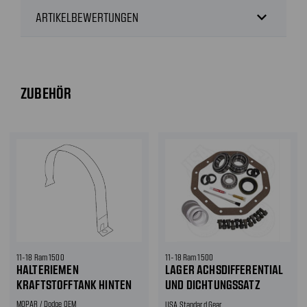
expand_more
ARTIKELBEWERTUNGEN
ZUBEHÖR
11-18 Ram 1500
11-18 Ram 1500
HALTERIEMEN
LAGER ACHSDIFFERENTIAL
KRAFTSTOFFTANK HINTEN
UND DICHTUNGSSATZ
HINTEN
MOPAR / Dodge OEM
USA Standard Gear