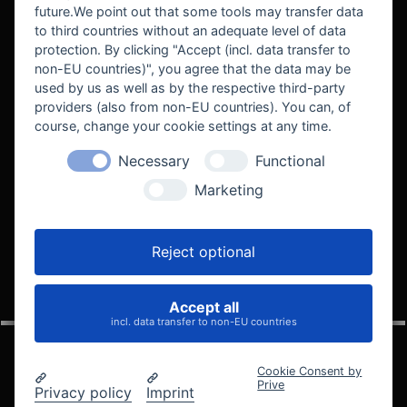
future.We point out that some tools may transfer data
to third countries without an adequate level of data
protection. By clicking "Accept (incl. data transfer to
non-EU countries)", you agree that the data may be
used by us as well as by the respective third-party
providers (also from non-EU countries). You can, of
course, change your cookie settings at any time.
Necessary
Functional
WE SUPPORT
Marketing
Reject optional
Accept all
VELOCITY AUTOMOTIVE
incl. data transfer to non-EU countries
Cookie Consent by
Prive
Privacy policy
Imprint
© 2005 - 2026 Velocity Automotive