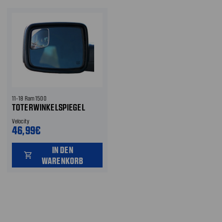
11-18 Ram 1500
TOTERWINKELSPIEGEL
Velocity
46,99€
IN DEN
shopping_cart
WARENKORB