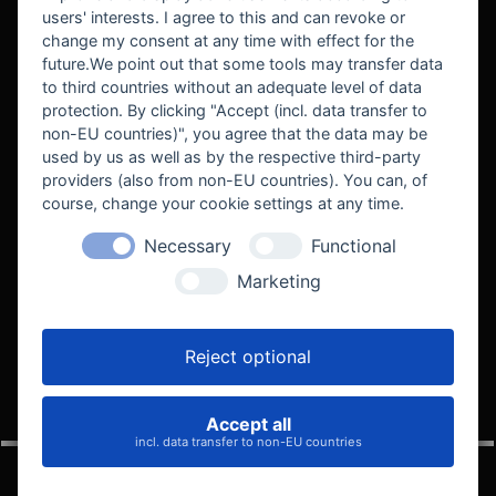
users' interests. I agree to this and can revoke or
BEKANNT AUS
change my consent at any time with effect for the
future.We point out that some tools may transfer data
to third countries without an adequate level of data
protection. By clicking "Accept (incl. data transfer to
non-EU countries)", you agree that the data may be
used by us as well as by the respective third-party
providers (also from non-EU countries). You can, of
course, change your cookie settings at any time.
Necessary
Functional
WE SUPPORT
Marketing
Reject optional
Accept all
VELOCITY AUTOMOTIVE
incl. data transfer to non-EU countries