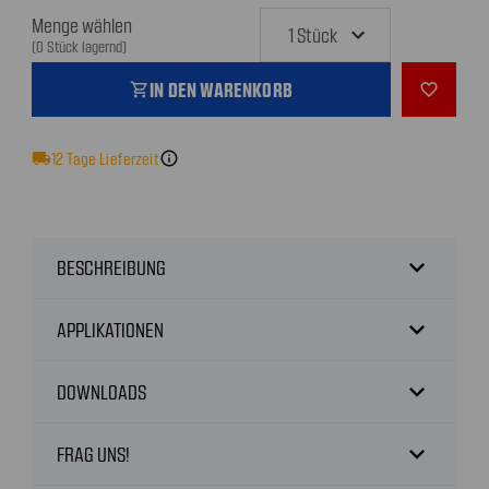
Menge wählen
(0 Stück lagernd)
IN DEN WARENKORB
shopping_cart
favorite_outline
local_shipping
12
Tage Lieferzeit
info
expand_more
BESCHREIBUNG
expand_more
APPLIKATIONEN
expand_more
DOWNLOADS
expand_more
FRAG UNS!