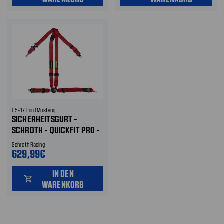
05-17 Ford Mustang
SICHERHEITSGURT -
SCHROTH - QUICKFIT PRO -
HOSENTRÄGERGURT VORNE
Schroth Racing
LINKS - ROT VORNE LINKS
629,99€
IN DEN
shopping_cart
WARENKORB