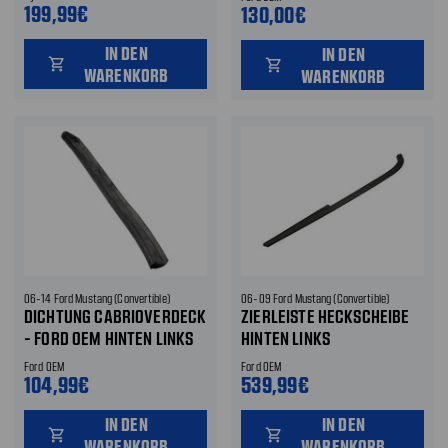
199,99€
130,00€
IN DEN
IN DEN
shopping_cart
shopping_cart
WARENKORB
WARENKORB
06-14 Ford Mustang (Convertible)
06-09 Ford Mustang (Convertible)
DICHTUNG CABRIOVERDECK
ZIERLEISTE HECKSCHEIBE
- FORD OEM HINTEN LINKS
HINTEN LINKS
Ford OEM
Ford OEM
104,99€
539,99€
IN DEN
IN DEN
shopping_cart
shopping_cart
WARENKORB
WARENKORB