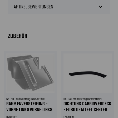
expand_more
ARTIKELBEWERTUNGEN
ZUBEHÖR
65-68 Ford Mustang (Convertible)
06-14 Ford Mustang (Convertible)
RAHMENVERSTEIFUNG -
DICHTUNG CABRIOVERDECK
VORNE LINKS VORNE LINKS
- FORD OEM LEFT CENTER
AND RIGHT CENTER
Dynacorn
Ford OEM