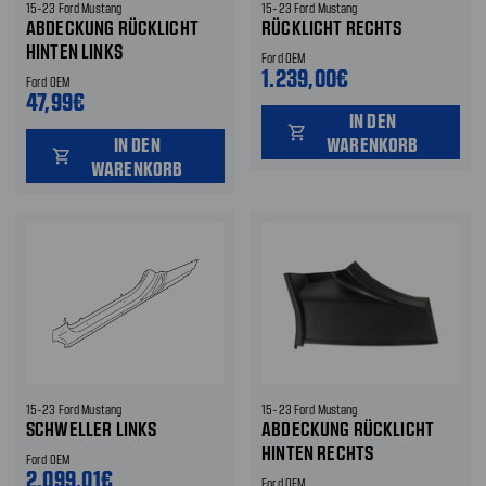
15-23 Ford Mustang
15-23 Ford Mustang
ABDECKUNG RÜCKLICHT
RÜCKLICHT RECHTS
HINTEN LINKS
Ford OEM
1.239,00€
Ford OEM
47,99€
IN DEN
shopping_cart
IN DEN
WARENKORB
shopping_cart
WARENKORB
15-23 Ford Mustang
15-23 Ford Mustang
SCHWELLER LINKS
ABDECKUNG RÜCKLICHT
HINTEN RECHTS
Ford OEM
2.099,01€
Ford OEM