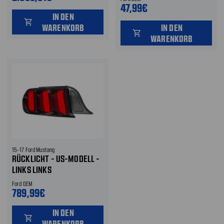
47,99€
IN DEN
shopping_cart
WARENKORB
IN DEN
shopping_cart
WARENKORB
15-17 Ford Mustang
RÜCKLICHT - US-MODELL -
LINKS LINKS
Ford OEM
789,99€
IN DEN
shopping_cart
WARENKORB