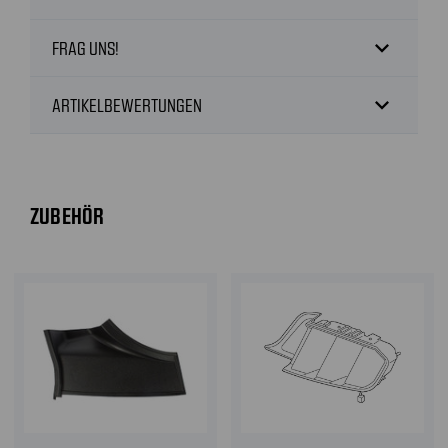
expand_more
FRAG UNS!
expand_more
ARTIKELBEWERTUNGEN
ZUBEHÖR