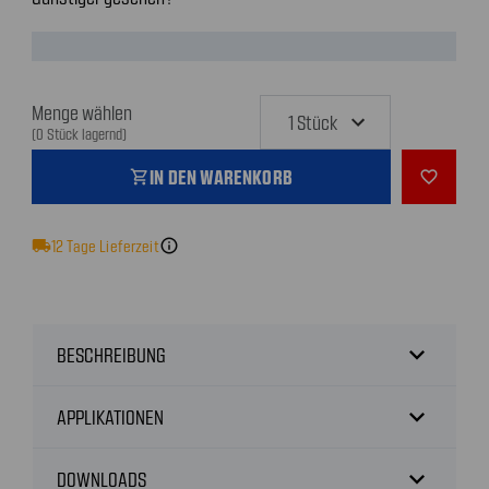
Menge wählen
(0 Stück lagernd)
IN DEN WARENKORB
shopping_cart
favorite_outline
local_shipping
12
Tage Lieferzeit
info
expand_more
BESCHREIBUNG
expand_more
APPLIKATIONEN
expand_more
DOWNLOADS