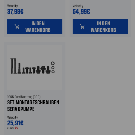
KLIMAANLAGE
KLIMAANLAGE
Velocity
Velocity
37,98€
54,99€
IN DEN
IN DEN
shopping_cart
shopping_cart
WARENKORB
WARENKORB
1966 Ford Mustang (200)
SET MONTAGESCHRAUBEN
SERVOPUMPE
Velocity
25,91€
31,99€
-19%