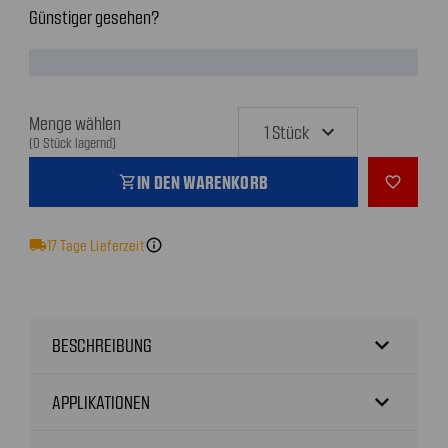
Günstiger gesehen?
Menge wählen
(0 Stück lagernd)
IN DEN WARENKORB
shopping_cart
favorite_outline
local_shipping
17
Tage Lieferzeit
info
expand_more
BESCHREIBUNG
expand_more
APPLIKATIONEN