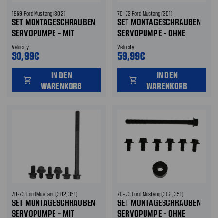
1969 Ford Mustang (302)
70-73 Ford Mustang (351)
SET MONTAGESCHRAUBEN
SET MONTAGESCHRAUBEN
SERVOPUMPE - MIT
SERVOPUMPE - OHNE
KLIMAANLAGE
KLIMAANLAGE
Velocity
Velocity
30,99€
59,99€
IN DEN
IN DEN
shopping_cart
shopping_cart
WARENKORB
WARENKORB
70-73 Ford Mustang (302, 351)
70-73 Ford Mustang (302, 351)
SET MONTAGESCHRAUBEN
SET MONTAGESCHRAUBEN
SERVOPUMPE - MIT
SERVOPUMPE - OHNE