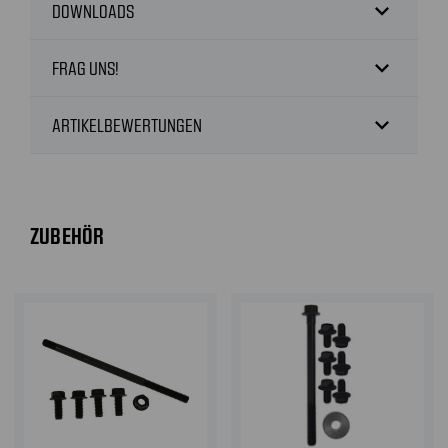
expand_more
DOWNLOADS
expand_more
FRAG UNS!
expand_more
ARTIKELBEWERTUNGEN
ZUBEHÖR