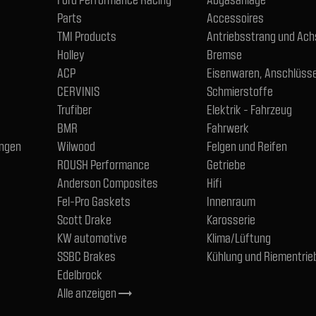
Parts
Accessoires
TMI Products
Antriebsstrang und Ac
Holley
Bremse
ACP
Eisenwaren, Anschlüsse
CERVINIS
Schmierstoffe
Trufiber
Elektrik - Fahrzeug
BMR
Fahrwerk
ngen
Wilwood
Felgen und Reifen
ROUSH Performance
Getriebe
Anderson Composites
Hifi
Fel-Pro Gaskets
Innenraum
Scott Drake
Karosserie
KW automotive
Klima/Lüftung
SSBC Brakes
Kühlung und Riementrie
Edelbrock
Alle anzeigen
trending_flat