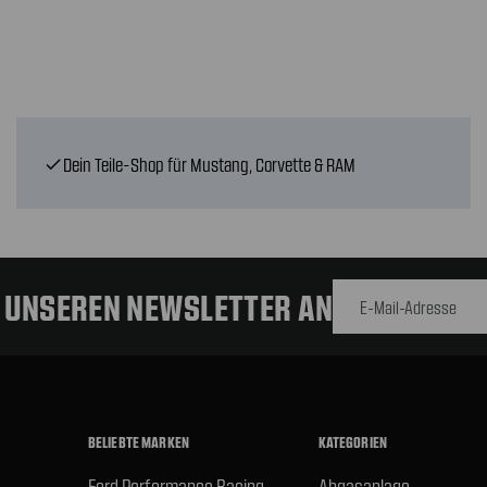
Dein Teile-Shop für Mustang, Corvette & RAM
check
E-Mail-
Adresse
R UNSEREN NEWSLETTER AN
BELIEBTE MARKEN
KATEGORIEN
Ford Performance Racing
Abgasanlage