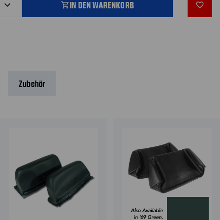
IN DEN WARENKORB
shopping_cart
favorite_outline
Zubehör