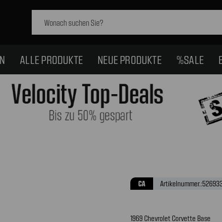
Schlagwort
suchen:
EN
ALLE PRODUKTE
NEUE PRODUKTE
%SALE
CA
Artikelnummer.:
52693
1969 Chevrolet Corvette Base