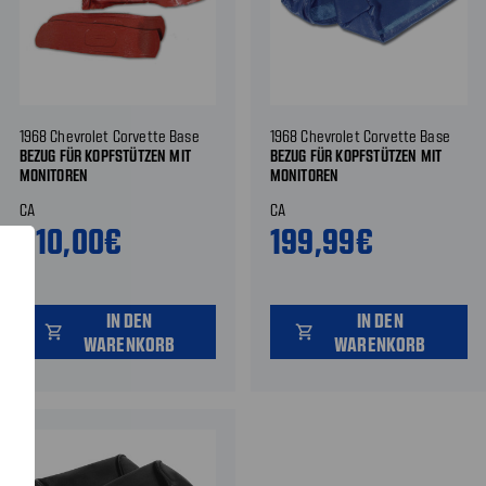
1968 Chevrolet Corvette Base
1968 Chevrolet Corvette Base
BEZUG FÜR KOPFSTÜTZEN MIT
BEZUG FÜR KOPFSTÜTZEN MIT
MONITOREN
MONITOREN
CA
CA
310,00€
199,99€
IN DEN
IN DEN
shopping_cart
shopping_cart
WARENKORB
WARENKORB