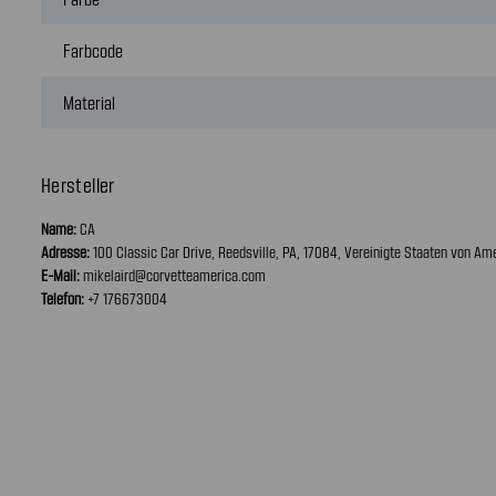
Farbcode
Material
Hersteller
Name:
CA
Adresse:
100 Classic Car Drive, Reedsville, PA, 17084, Vereinigte Staaten von Am
E-Mail:
mikelaird@corvetteamerica.com
Telefon:
+7 176673004