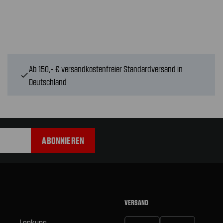
Ab 150,- € versandkostenfreier Standardversand in
check
Deutschland
VERSAND
Lenkung