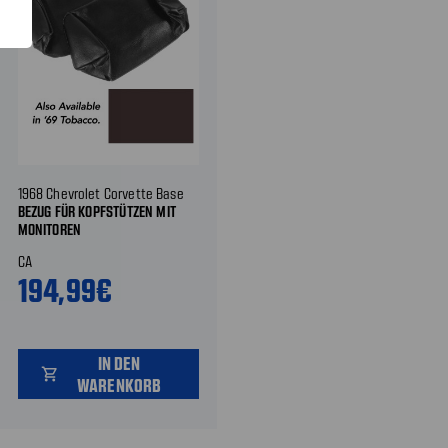
1968 Chevrolet Corvette Base
BEZUG FÜR KOPFSTÜTZEN MIT
MONITOREN
CA
194,99€
IN DEN
shopping_cart
WARENKORB