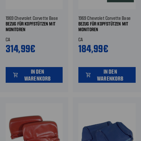
1969 Chevrolet Corvette Base
1969 Chevrolet Corvette Base
BEZUG FÜR KOPFSTÜTZEN MIT
BEZUG FÜR KOPFSTÜTZEN MIT
MONITOREN
MONITOREN
CA
CA
314,99€
184,99€
IN DEN
IN DEN
shopping_cart
shopping_cart
WARENKORB
WARENKORB