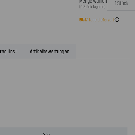
Menge wählen
(0 Stück lagernd)
local_shipping
17
Tage Lieferzeit
info
rag Uns!
Artikelbewertungen
Grün