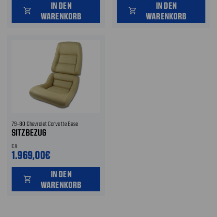
IN DEN
IN DEN
shopping_cart
shopping_cart
WARENKORB
WARENKORB
79-80 Chevrolet Corvette Base
SITZBEZUG
CA
1.969,00€
IN DEN
shopping_cart
WARENKORB