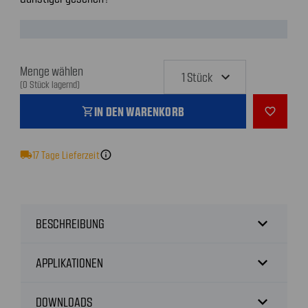
Menge wählen
(0 Stück lagernd)
IN DEN WARENKORB
shopping_cart
favorite_outline
local_shipping
17
Tage Lieferzeit
info
expand_more
BESCHREIBUNG
expand_more
APPLIKATIONEN
expand_more
DOWNLOADS