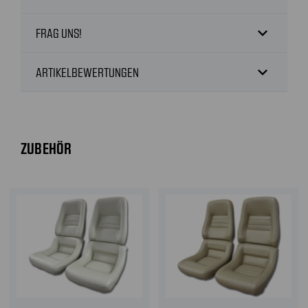
expand_more
FRAG UNS!
expand_more
ARTIKELBEWERTUNGEN
ZUBEHÖR