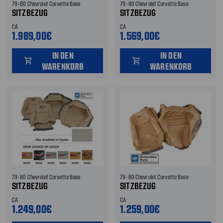
79-80 Chevrolet Corvette Base
79-80 Chevrolet Corvette Base
SITZBEZUG
SITZBEZUG
CA
CA
1.989,00€
1.569,00€
IN DEN
IN DEN
shopping_cart
shopping_cart
WARENKORB
WARENKORB
79-80 Chevrolet Corvette Base
79-80 Chevrolet Corvette Base
SITZBEZUG
SITZBEZUG
CA
CA
1.249,00€
1.259,00€