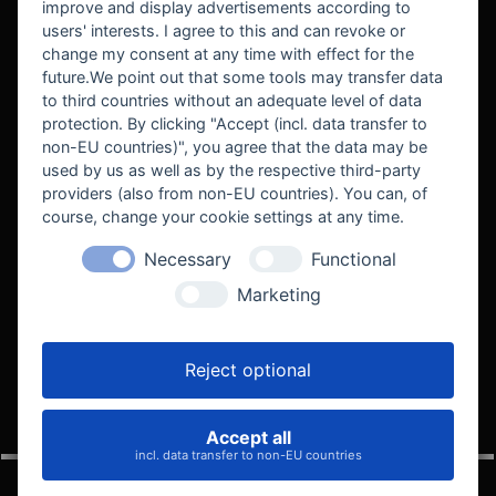
improve and display advertisements according to
users' interests. I agree to this and can revoke or
BEKANNT AUS
change my consent at any time with effect for the
future.We point out that some tools may transfer data
to third countries without an adequate level of data
protection. By clicking "Accept (incl. data transfer to
non-EU countries)", you agree that the data may be
used by us as well as by the respective third-party
providers (also from non-EU countries). You can, of
course, change your cookie settings at any time.
Necessary
Functional
WE SUPPORT
Marketing
Reject optional
Accept all
VELOCITY AUTOMOTIVE
incl. data transfer to non-EU countries