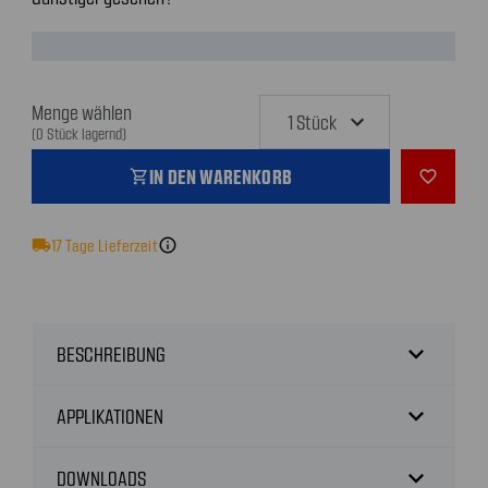
Menge wählen
(0 Stück lagernd)
IN DEN WARENKORB
shopping_cart
favorite_outline
local_shipping
17
Tage Lieferzeit
info
expand_more
BESCHREIBUNG
expand_more
APPLIKATIONEN
expand_more
DOWNLOADS