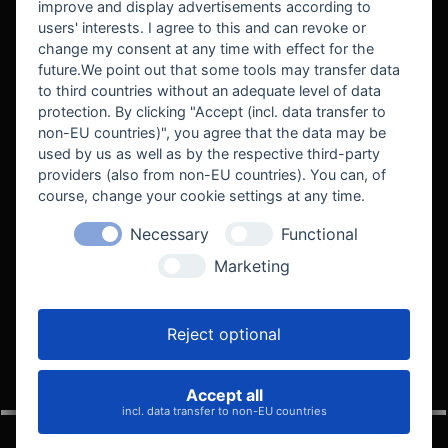
improve and display advertisements according to
users' interests. I agree to this and can revoke or
BEKANNT AUS
change my consent at any time with effect for the
future.We point out that some tools may transfer data
to third countries without an adequate level of data
protection. By clicking "Accept (incl. data transfer to
non-EU countries)", you agree that the data may be
used by us as well as by the respective third-party
providers (also from non-EU countries). You can, of
course, change your cookie settings at any time.
Necessary
Functional
WE SUPPORT
Marketing
Reject optional
Accept all
VELOCITY AUTOMOTIVE
incl. data transfer to non-EU countries