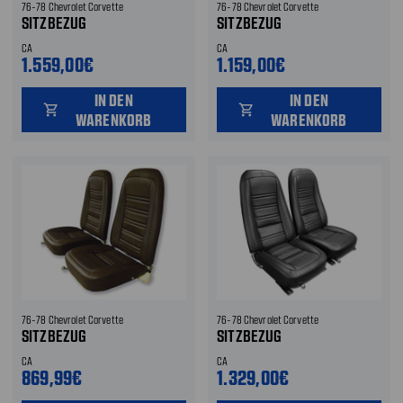
76-78 Chevrolet Corvette
76-78 Chevrolet Corvette
SITZBEZUG
SITZBEZUG
CA
CA
1.559,00€
1.159,00€
IN DEN
IN DEN
shopping_cart
shopping_cart
WARENKORB
WARENKORB
76-78 Chevrolet Corvette
76-78 Chevrolet Corvette
SITZBEZUG
SITZBEZUG
CA
CA
869,99€
1.329,00€