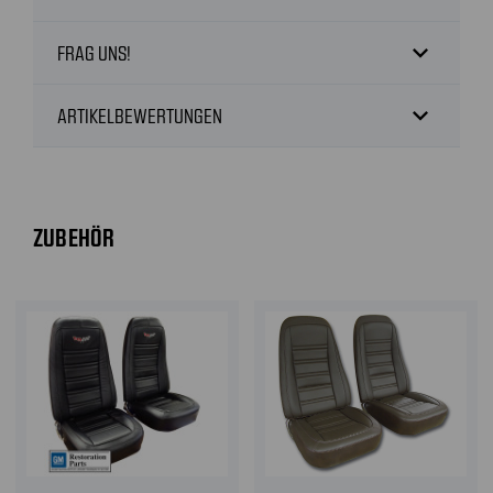
expand_more
FRAG UNS!
expand_more
ARTIKELBEWERTUNGEN
ZUBEHÖR