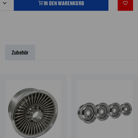
IN DEN WARENKORB
shopping_cart
favorite_outline
Zubehör