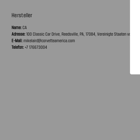
Hersteller
Name:
CA
Adresse:
100 Classic Car Drive, Reedsville, PA, 17084, Vereinigte Staaten von Am
E-Mail:
mikelaird@corvetteamerica.com
Telefon:
+7 176673004