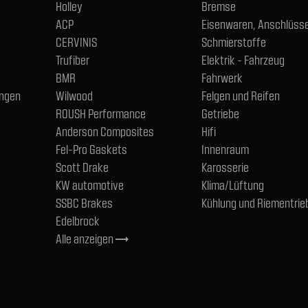
Holley
Bremse
ACP
Eisenwaren, Anschlüsse
CERVINIS
Schmierstoffe
Trufiber
Elektrik - Fahrzeug
BMR
Fahrwerk
ngen
Wilwood
Felgen und Reifen
ROUSH Performance
Getriebe
Anderson Composites
Hifi
Fel-Pro Gaskets
Innenraum
Scott Drake
Karosserie
KW automotive
Klima/Lüftung
SSBC Brakes
Kühlung und Riementrie
Edelbrock
Alle anzeigen
trending_flat