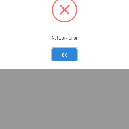
erika
Network Error
OK