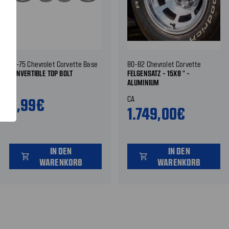
63-75 Chevrolet Corvette Base
80-82 Chevrolet Corvette
CONVERTIBLE TOP BOLT
FELGENSATZ - 15X8 " -
ALUMINIUM
CA
CA
6,99€
1.749,00€
IN DEN
IN DEN
shopping_cart
shopping_cart
WARENKORB
WARENKORB