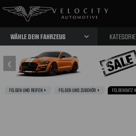
expand_more
WÄHLE DEIN FAHRZEUG
KATEGORI
❮
FELGEN UND REIFEN
FELGEN UND ZUBEHÖR
FELGENSATZ 
navigate_next
navigate_next