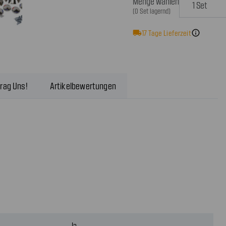
Menge wählen
(0 Set lagernd)
local_shipping
17
Tage Lieferzeit
info
rag Uns!
Artikelbewertungen
Ja