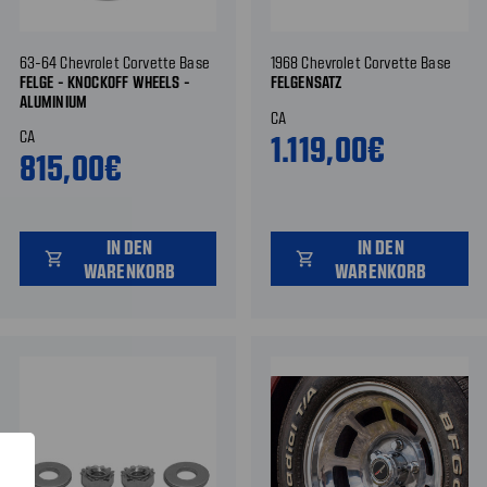
63-64 Chevrolet Corvette Base
1968 Chevrolet Corvette Base
FELGE - KNOCKOFF WHEELS -
FELGENSATZ
ALUMINIUM
CA
CA
1.119,00€
815,00€
IN DEN
IN DEN
shopping_cart
shopping_cart
WARENKORB
WARENKORB