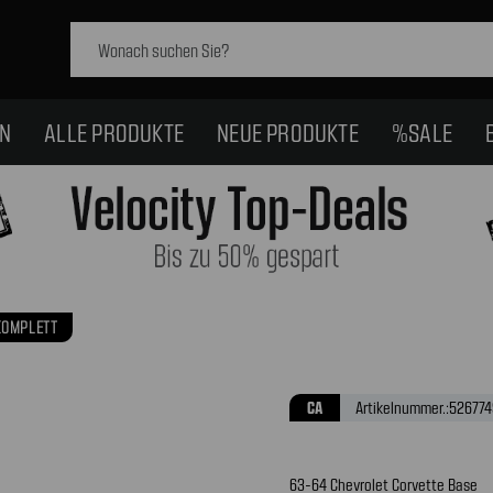
Schlagwort
suchen:
EN
ALLE PRODUKTE
NEUE PRODUKTE
%SALE
KOMPLETT
CA
Artikelnummer.:
526774
63-64 Chevrolet Corvette Base