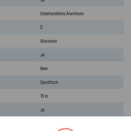
Unbehandeltes Aluminium
5
Aluminum
Ja
Nein
Spezifisch
15 in
Ja
6 in