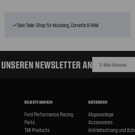
Dein Teile-Shop für Mustang, Corvette & RAM
check
E-Mail-
Adresse
R UNSEREN NEWSLETTER AN
BELIEBTE MARKEN
KATEGORIEN
Ford Performance Racing
Abgasanlage
Parts
Accessoires
TMI Products
Antriebsstrang und Ac