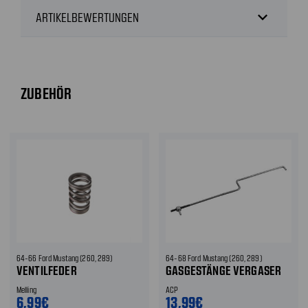
expand_more
ARTIKELBEWERTUNGEN
ZUBEHÖR
64-66 Ford Mustang (260, 289)
64-68 Ford Mustang (260, 289)
VENTILFEDER
GASGESTÄNGE VERGASER
Melling
ACP
6,99€
13,99€