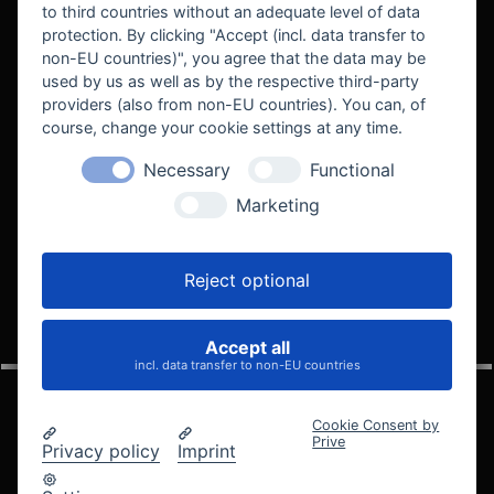
to third countries without an adequate level of data
protection. By clicking "Accept (incl. data transfer to
non-EU countries)", you agree that the data may be
used by us as well as by the respective third-party
providers (also from non-EU countries). You can, of
course, change your cookie settings at any time.
Necessary
Functional
WE SUPPORT
Marketing
Reject optional
Accept all
VELOCITY AUTOMOTIVE
incl. data transfer to non-EU countries
Cookie Consent by
Prive
Privacy policy
Imprint
© 2005 - 2026 Velocity Automotive
Datenschutz
Impressum
AGB
Widerrufsbelehrung