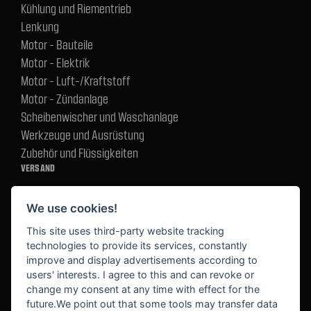
Kühlung und Riementrieb
Lenkung
Motor - Bauteile
Motor - Elektrik
Motor - Luft-/Kraftstoff
Motor - Zündanlage
Scheibenwischer und Waschanlage
Werkzeuge und Ausrüstung
Zubehör und Flüssigkeiten
VERSAND
We use cookies!
BEZAHLUNG
This site uses third-party website tracking
technologies to provide its services, constantly
improve and display advertisements according to
users' interests. I agree to this and can revoke or
BEKANNT AUS
change my consent at any time with effect for the
future.We point out that some tools may transfer data