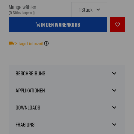
Menge wählen
(0 Stück lagernd)
IN DEN WARENKORB
shopping_cart
favorite_outline
local_shipping
12
Tage Lieferzeit
info
expand_more
BESCHREIBUNG
expand_more
APPLIKATIONEN
expand_more
DOWNLOADS
expand_more
FRAG UNS!