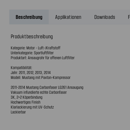
Beschreibung
Applikationen
Downloads
F
Produktbeschreibung
Kategorie: Motor - Luft-/Kraftstoff
Unterkategorie: Sportluftfilter
Produktart: Ansaugrohr für offenen Luftfilter
Kompatibilität:
Jahr: 2011, 2012, 2013, 2014
Modell: Mustang mit Paxton-Kompressor
2011-2014 Mustang Carbonfaser LG261 Ansaugung
Vakuum infundierte echte Carbonfaser
3K, 2×2 Köperbindung
Hochwertiges Finish
Klarlackierung mit UV-Schutz
Lackierbar