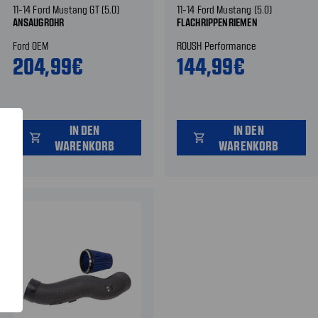
11-14 Ford Mustang GT (5.0)
11-14 Ford Mustang (5.0)
ANSAUGROHR
FLACHRIPPENRIEMEN
Ford OEM
ROUSH Performance
204,99€
144,99€
IN DEN
IN DEN
shopping_cart
shopping_cart
WARENKORB
WARENKORB