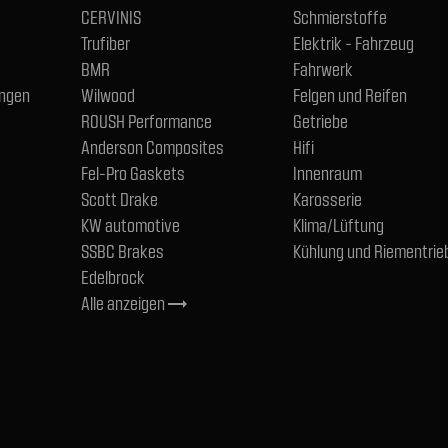
CERVINIS
Schmierstoffe
Trufiber
Elektrik - Fahrzeug
BMR
Fahrwerk
ngen
Wilwood
Felgen und Reifen
ROUSH Performance
Getriebe
Anderson Composites
Hifi
Fel-Pro Gaskets
Innenraum
Scott Drake
Karosserie
KW automotive
Klima/Lüftung
SSBC Brakes
Kühlung und Riementrie
Edelbrock
Alle anzeigen
trending_flat