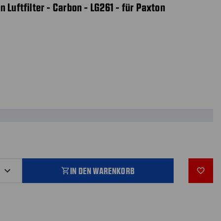
 Luftfilter - Carbon - LG261 - für Paxton
IN DEN WARENKORB
shopping_cart
favorite_outline