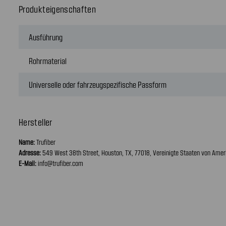
Produkteigenschaften
Ausführung
Rohrmaterial
Universelle oder fahrzeugspezifische Passform
Hersteller
Name:
Trufiber
Adresse:
549 West 38th Street, Houston, TX, 77018, Vereinigte Staaten von Amer
E-Mail:
info@trufiber.com