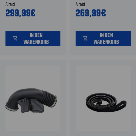
Airaid
Airaid
299,99€
269,99€
IN DEN
IN DEN
shopping_cart
shopping_cart
WARENKORB
WARENKORB