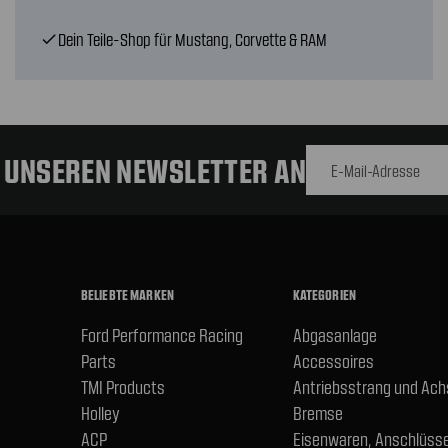
Dein Teile-Shop für Mustang, Corvette & RAM
check
E-Mail-
Adresse
R UNSEREN NEWSLETTER AN
BELIEBTE MARKEN
KATEGORIEN
Ford Performance Racing
Abgasanlage
Parts
Accessoires
TMI Products
Antriebsstrang und Ac
Holley
Bremse
ACP
Eisenwaren, Anschlüsse