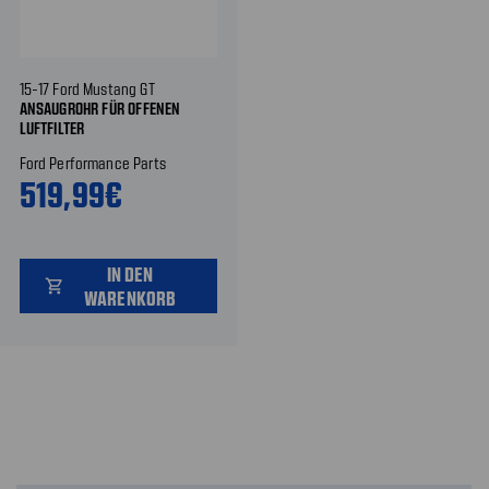
15-17 Ford Mustang GT
ANSAUGROHR FÜR OFFENEN
LUFTFILTER
Ford Performance Parts
519,99€
IN DEN
shopping_cart
WARENKORB