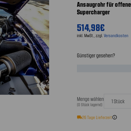
Ansaugrohr für offenen
Supercharger
514,98€
inkl. MwSt., zzgl.
Versandkosten
Günstiger gesehen?
Menge wählen
(0 Stück lagernd)
local_shipping
26
Tage Lieferzeit
info