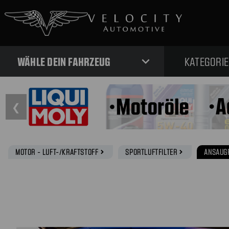
expand_more
WÄHLE DEIN FAHRZEUG
KATEGORI
❮
MOTOR - LUFT-/KRAFTSTOFF
SPORTLUFTFILTER
ANSAUGR
navigate_next
navigate_next