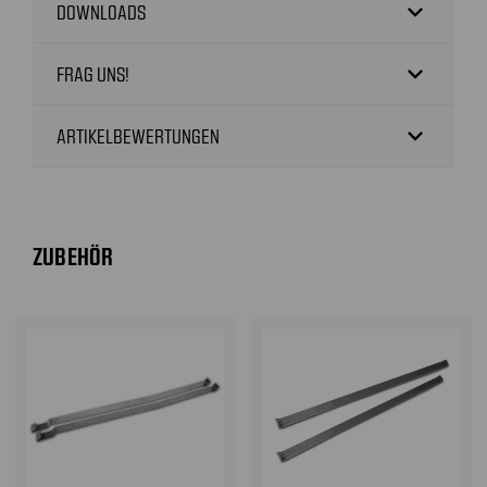
expand_more
DOWNLOADS
expand_more
FRAG UNS!
expand_more
ARTIKELBEWERTUNGEN
ZUBEHÖR