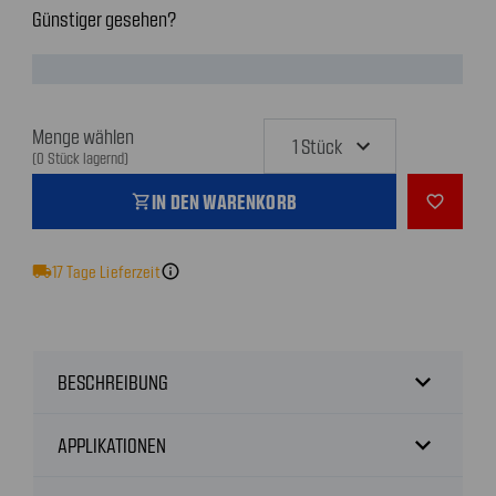
Günstiger gesehen?
Menge wählen
(0 Stück lagernd)
IN DEN WARENKORB
shopping_cart
favorite_outline
local_shipping
17
Tage Lieferzeit
info
expand_more
BESCHREIBUNG
expand_more
APPLIKATIONEN