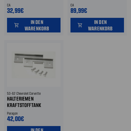
CA
CA
32,99€
89,99€
IN DEN
IN DEN
shopping_cart
shopping_cart
WARENKORB
WARENKORB
53-62 Chevrolet Corvette
HALTERIEMEN
KRAFTSTOFFTANK
Paragon
42,00€
IN DEN