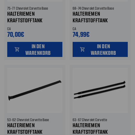
75-77 Chevrolet Corvette Base
68-74 Chevrolet Corvette Base
HALTERIEMEN
HALTERIEMEN
KRAFTSTOFFTANK
KRAFTSTOFFTANK
CA
CA
70,00€
74,99€
IN DEN
IN DEN
shopping_cart
shopping_cart
WARENKORB
WARENKORB
53-62 Chevrolet Corvette Base
63-67 Chevrolet Corvette
HALTERIEMEN
HALTERIEMEN
KRAFTSTOFFTANK
KRAFTSTOFFTANK