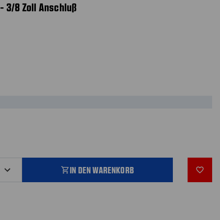
 - 3/8 Zoll Anschluß
IN DEN WARENKORB
shopping_cart
favorite_outline