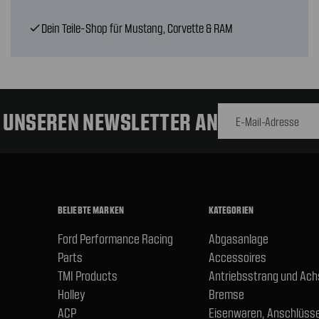
Dein Teile-Shop für Mustang, Corvette & RAM
check
E-Mail-
Adresse
R UNSEREN NEWSLETTER AN
BELIEBTE MARKEN
KATEGORIEN
Ford Performance Racing
Abgasanlage
Parts
Accessoires
TMI Products
Antriebsstrang und Ac
Holley
Bremse
ACP
Eisenwaren, Anschlüsse