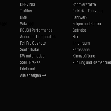
CERVINIS
Schmierstoffe
Trufiber
Elektrik - Fahrzeug
BMR
Fahrwerk
ngen
Wilwood
Felgen und Reifen
ROUSH Performance
Getriebe
Anderson Composites
Hifi
Fel-Pro Gaskets
Innenraum
Scott Drake
Karosserie
KW automotive
Klima/Lüftung
SSBC Brakes
Kühlung und Riementrie
Edelbrock
Alle anzeigen
trending_flat