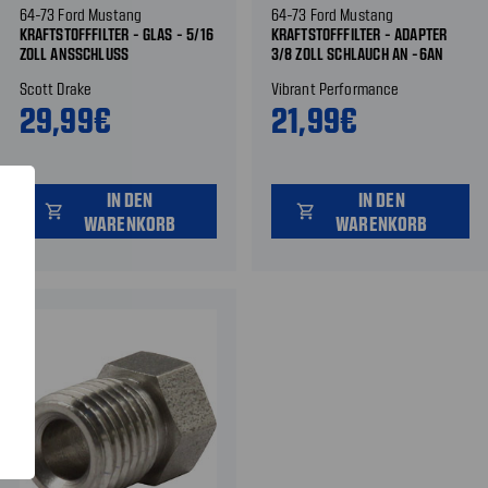
64-73 Ford Mustang
64-73 Ford Mustang
KRAFTSTOFFFILTER - GLAS - 5/16
KRAFTSTOFFFILTER - ADAPTER
ZOLL ANSSCHLUSS
3/8 ZOLL SCHLAUCH AN -6AN
Scott Drake
Vibrant Performance
29,99€
21,99€
IN DEN
IN DEN
shopping_cart
shopping_cart
WARENKORB
WARENKORB