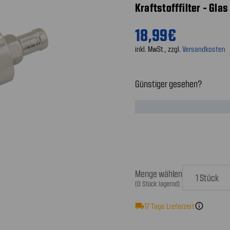
Kraftstofffilter - Glas
18,99€
inkl. MwSt., zzgl.
Versandkosten
Günstiger gesehen?
Menge wählen
(0 Stück lagernd)
local_shipping
17
Tage Lieferzeit
info