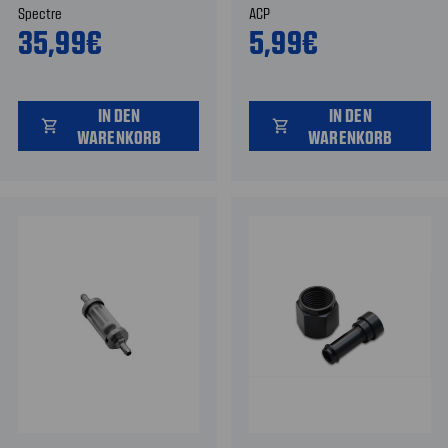
Spectre
ACP
35,99€
5,99€
IN DEN
IN DEN
shopping_cart
shopping_cart
WARENKORB
WARENKORB