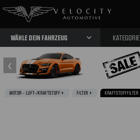
expand_more
WÄHLE DEIN FAHRZEUG
KATEGORI
❮
MOTOR - LUFT-/KRAFTSTOFF
FILTER
KRAFTSTOFFFILTER
navigate_next
navigate_next