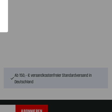
Ab 150,- € versandkostenfreier Standardversand in
check
Deutschland