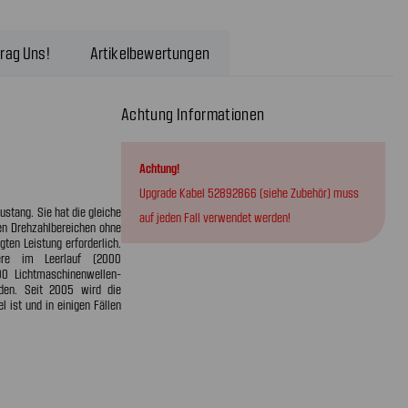
rag Uns!
Artikelbewertungen
Achtung Informationen
Achtung!
Upgrade Kabel 52892866 (siehe Zubehör) muss
ustang. Sie hat die gleiche
auf jeden Fall verwendet werden!
len Drehzahlbereichen ohne
ten Leistung erforderlich.
ere im Leerlauf (2000
0 Lichtmaschinenwellen-
den. Seit 2005 wird die
ist und in einigen Fällen