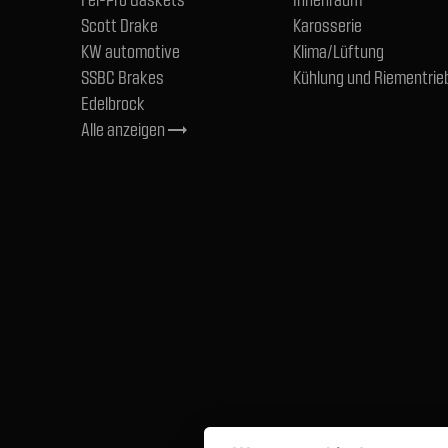
Scott Drake
Karosserie
KW automotive
Klima/Lüftung
SSBC Brakes
Kühlung und Riementrie
Edelbrock
Alle anzeigen
trending_flat