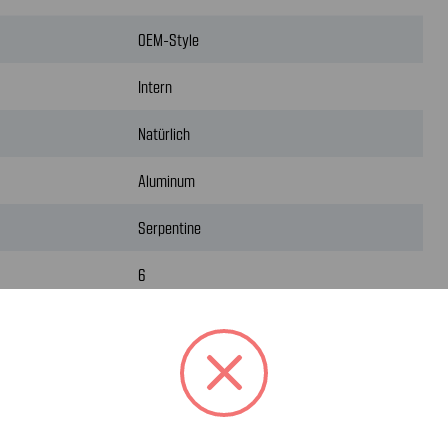
OEM-Style
Intern
Natürlich
Aluminum
Serpentine
6
Ja
Computergesteuert
Im Uhrzeigersinn