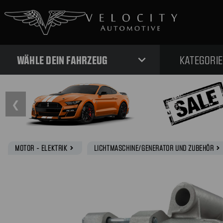
expand_more
WÄHLE DEIN FAHRZEUG
KATEGORI
❮
MOTOR - ELEKTRIK
LICHTMASCHINE/GENERATOR UND ZUBEHÖR
navigate_next
navigate_next