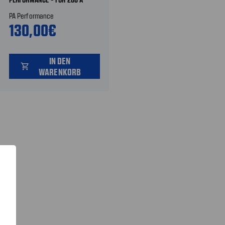
UPGRADE LICHTMASCHINE
PA Performance
130,00€
IN DEN
shopping_cart
WARENKORB