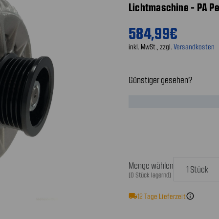
Lichtmaschine - PA P
584,99€
inkl. MwSt., zzgl.
Versandkosten
Günstiger gesehen?
Menge wählen
(0 Stück lagernd)
local_shipping
12
Tage Lieferzeit
info