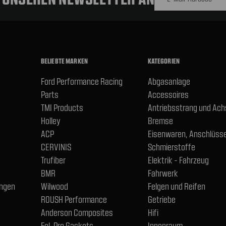
BELIEBTE MARKEN
KATEGORIEN
Ford Performance Racing
Abgasanlage
Parts
Accessoires
TMI Products
Antriebsstrang und Ac
Holley
Bremse
ACP
Eisenwaren, Anschlüsse
CERVINIS
Schmierstoffe
Trufiber
Elektrik - Fahrzeug
BMR
Fahrwerk
ngen
Wilwood
Felgen und Reifen
ROUSH Performance
Getriebe
Anderson Composites
Hifi
Fel-Pro Gaskets
Innenraum