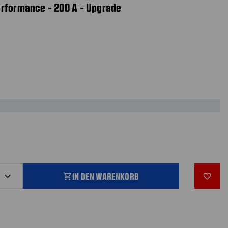
erformance - 200 A - Upgrade
IN DEN WARENKORB
shopping_cart
favorite_outline