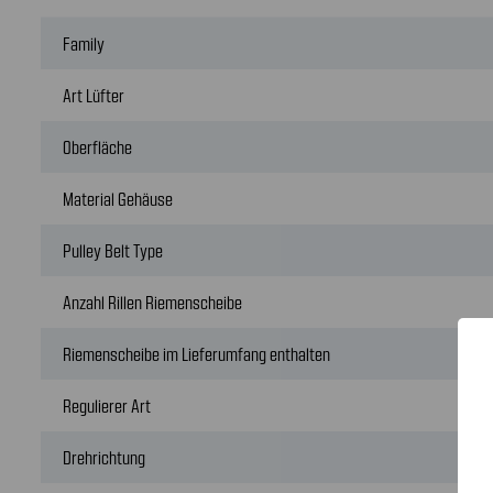
Family
Art Lüfter
Oberfläche
Material Gehäuse
Pulley Belt Type
Anzahl Rillen Riemenscheibe
Riemenscheibe im Lieferumfang enthalten
Regulierer Art
Drehrichtung