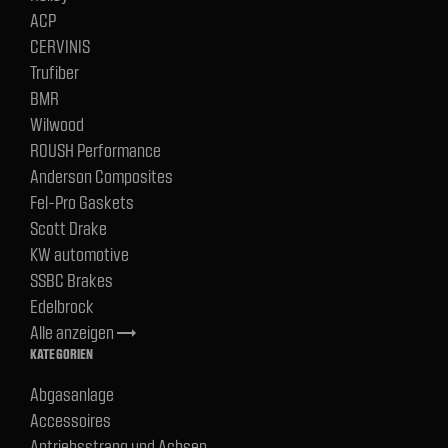
ACP
CERVINIS
Trufiber
BMR
Wilwood
ROUSH Performance
Anderson Composites
Fel-Pro Gaskets
Scott Drake
KW automotive
SSBC Brakes
Edelbrock
Alle anzeigen
trending_flat
KATEGORIEN
Abgasanlage
Accessoires
Antriebsstrang und Achsen