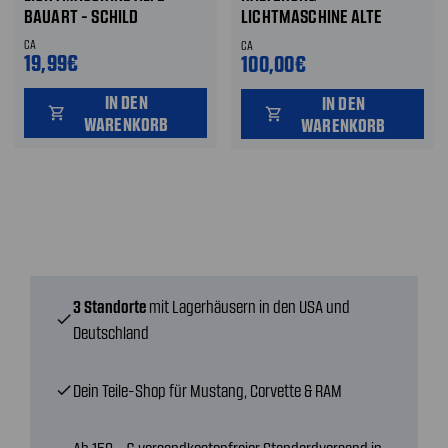
BAUART - SCHILD
LICHTMASCHINE ALTE
BAUART
CA
CA
19,99€
100,00€
IN DEN
IN DEN
shopping_cart
shopping_cart
WARENKORB
WARENKORB
3 Standorte
mit Lagerhäusern in den USA und
check
Deutschland
Dein Teile-Shop für Mustang, Corvette & RAM
check
Ab 150,- € versandkostenfreier Standardversand in