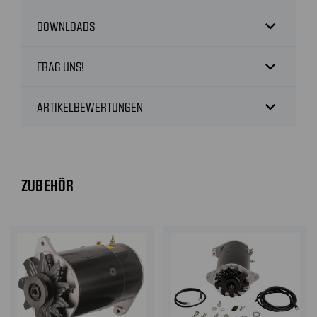
expand_more
DOWNLOADS
expand_more
FRAG UNS!
expand_more
ARTIKELBEWERTUNGEN
ZUBEHÖR