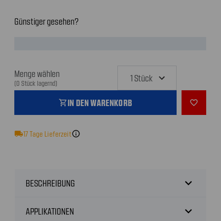
Günstiger gesehen?
Menge wählen
(0 Stück lagernd)
IN DEN WARENKORB
shopping_cart
favorite_outline
local_shipping
17
Tage Lieferzeit
info
expand_more
BESCHREIBUNG
expand_more
APPLIKATIONEN