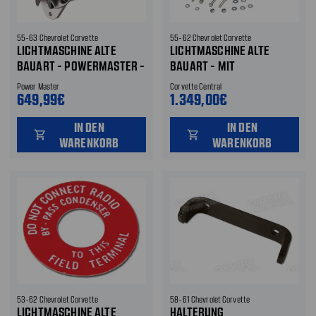
55-63 Chevrolet Corvette
55-62 Chevrolet Corvette
LICHTMASCHINE ALTE
LICHTMASCHINE ALTE
BAUART - POWERMASTER -
BAUART - MIT
OHNE
DREHZAHLMESSERANTRIEB
Power Master
Corvette Central
DREHZAHLMESSERANTRIEB
649,99€
1.349,00€
IN DEN
IN DEN
shopping_cart
shopping_cart
WARENKORB
WARENKORB
53-62 Chevrolet Corvette
58-61 Chevrolet Corvette
LICHTMASCHINE ALTE
HALTERUNG