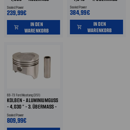
ÖHER KOMPRIMIERT
Sealed Power
Sealed Power
384,99€
239,99€
IN DEN
IN DEN
shopping_cart
shopping_cart
WARENKORB
WARENKORB
69-73 Ford Mustang (351)
KOLBEN - ALUMINIUMGUSS
- 4,030 " - 3. ÜBERMASS - C
LEVELAND
Sealed Power
809,99€