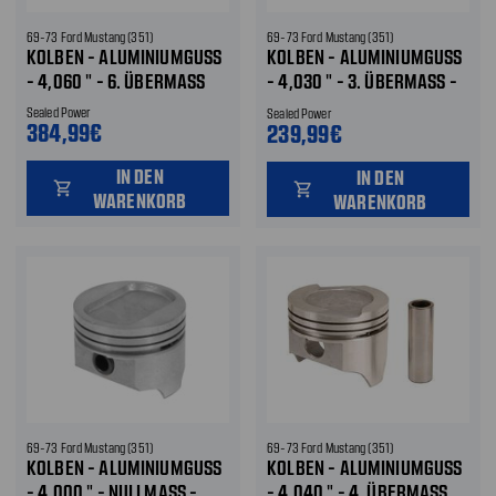
69-73 Ford Mustang (351)
69-73 Ford Mustang (351)
KOLBEN - ALUMINIUMGUSS
KOLBEN - ALUMINIUMGUSS
- 4,060 " - 6. ÜBERMASS
- 4,030 " - 3. ÜBERMASS - H
ÖHER KOMPRIMIERT
Sealed Power
Sealed Power
384,99€
239,99€
IN DEN
IN DEN
shopping_cart
shopping_cart
WARENKORB
WARENKORB
69-73 Ford Mustang (351)
69-73 Ford Mustang (351)
KOLBEN - ALUMINIUMGUSS
KOLBEN - ALUMINIUMGUSS
- 4,000 " - NULLMASS - H
- 4,040 " - 4. ÜBERMASS