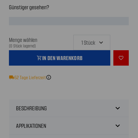
Günstiger gesehen?
Menge wählen
(0 Stück lagernd)
IN DEN WARENKORB
shopping_cart
favorite_outline
local_shipping
52
Tage Lieferzeit
info
expand_more
BESCHREIBUNG
expand_more
APPLIKATIONEN