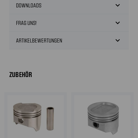
expand_more
DOWNLOADS
expand_more
FRAG UNS!
expand_more
ARTIKELBEWERTUNGEN
ZUBEHÖR