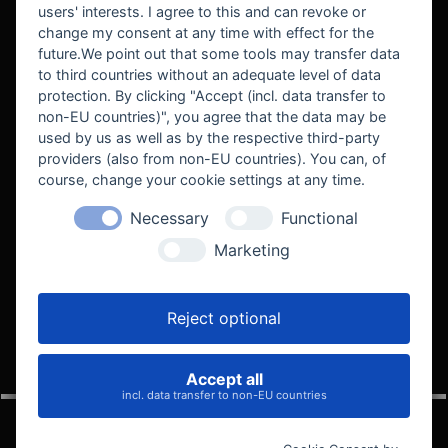
users' interests. I agree to this and can revoke or
BEKANNT AUS
change my consent at any time with effect for the
future.We point out that some tools may transfer data
to third countries without an adequate level of data
protection. By clicking "Accept (incl. data transfer to
non-EU countries)", you agree that the data may be
used by us as well as by the respective third-party
providers (also from non-EU countries). You can, of
course, change your cookie settings at any time.
Necessary
Functional
WE SUPPORT
Marketing
Reject optional
Accept all
VELOCITY AUTOMOTIVE
incl. data transfer to non-EU countries