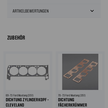
expand_more
ARTIKELBEWERTUNGEN
ZUBEHÖR
69-73 Ford Mustang (351)
70-73 Ford Mustang (351)
DICHTUNG ZYLINDERKOPF -
DICHTUNG
CLEVELAND
FÄCHERKRÜMMER