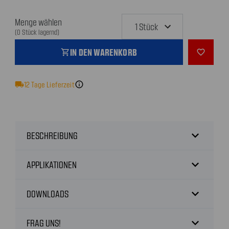
Menge wählen
(0 Stück lagernd)
IN DEN WARENKORB
shopping_cart
favorite_outline
local_shipping
12
Tage Lieferzeit
info
expand_more
BESCHREIBUNG
expand_more
APPLIKATIONEN
expand_more
DOWNLOADS
expand_more
FRAG UNS!