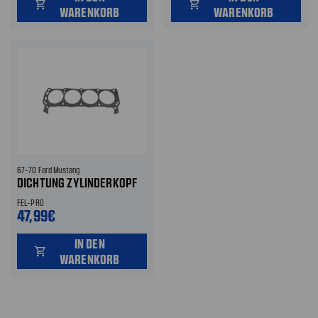
shopping_cart
shopping_cart
WARENKORB
WARENKORB
67-70 Ford Mustang
DICHTUNG ZYLINDERKOPF
FEL-PRO
47,99€
IN DEN
shopping_cart
WARENKORB