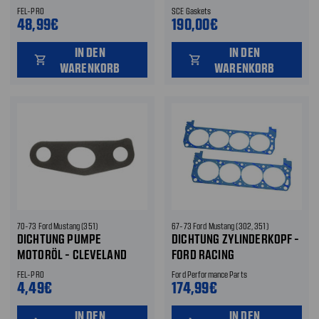
FEL-PRO
SCE Gaskets
48,99€
190,00€
IN DEN
IN DEN
shopping_cart
shopping_cart
WARENKORB
WARENKORB
70-73 Ford Mustang (351)
67-73 Ford Mustang (302, 351)
DICHTUNG PUMPE
DICHTUNG ZYLINDERKOPF -
MOTORÖL - CLEVELAND
FORD RACING
FEL-PRO
Ford Performance Parts
4,49€
174,99€
IN DEN
IN DEN