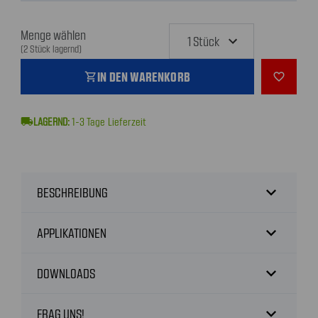
Menge wählen
(2 Stück lagernd)
IN DEN WARENKORB
shopping_cart
favorite_outline
local_shipping
1-3
Tage Lieferzeit
expand_more
BESCHREIBUNG
expand_more
APPLIKATIONEN
expand_more
DOWNLOADS
expand_more
FRAG UNS!