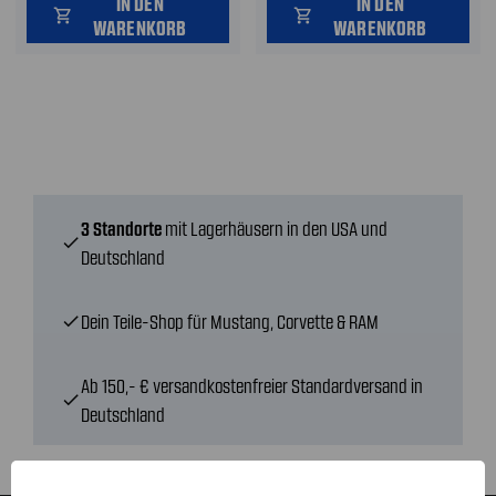
IN DEN
IN DEN
shopping_cart
shopping_cart
WARENKORB
WARENKORB
3 Standorte
mit Lagerhäusern in den USA und
check
Deutschland
Dein Teile-Shop für Mustang, Corvette & RAM
check
Ab 150,- € versandkostenfreier Standardversand in
check
Deutschland