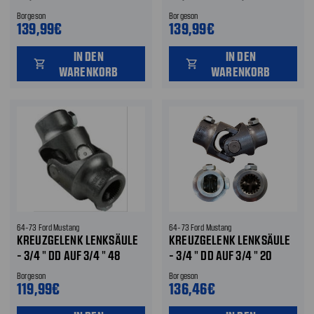
EDELSTAHL
EDELSTAHL
Borgeson
Borgeson
139,99€
139,99€
IN DEN
IN DEN
shopping_cart
shopping_cart
WARENKORB
WARENKORB
64-73 Ford Mustang
64-73 Ford Mustang
KREUZGELENK LENKSÄULE
KREUZGELENK LENKSÄULE
- 3/4 " DD AUF 3/4 " 48
- 3/4 " DD AUF 3/4 " 20
ZÄHNE - STAHL
ZÄHNE - STAHL
Borgeson
Borgeson
119,99€
136,46€