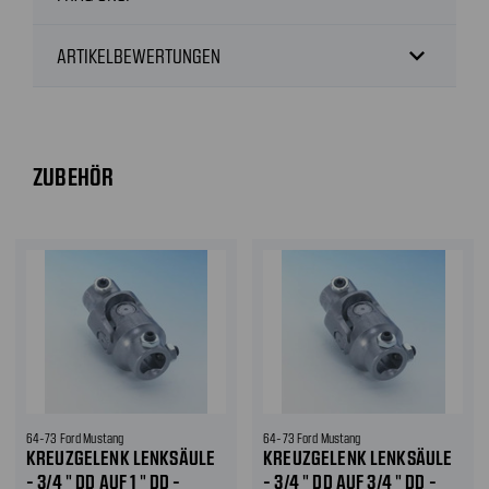
expand_more
ARTIKELBEWERTUNGEN
ZUBEHÖR
64-73 Ford Mustang
64-73 Ford Mustang
KREUZGELENK LENKSÄULE
KREUZGELENK LENKSÄULE
- 3/4 " DD AUF 1 " DD -
- 3/4 " DD AUF 3/4 " DD -