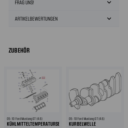
expand_more
FRAG UNS!
expand_more
ARTIKELBEWERTUNGEN
ZUBEHÖR
05-10 Ford Mustang GT (4.6)
05-10 Ford Mustang GT (4.6)
KÜHLMITTELTEMPERATURSENSOR
KURBELWELLE