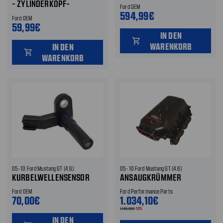
- ZYLINDERKOPF-
Ford OEM
TEMPERATUR
594,99€
Ford OEM
59,99€
IN DEN
shopping_cart
WARENKORB
IN DEN
shopping_cart
WARENKORB
05-10 Ford Mustang GT (4.6)
05-10 Ford Mustang GT (4.6)
KURBELWELLENSENSOR
ANSAUGKRÜMMER
Ford OEM
Ford Performance Parts
70,00€
1.034,10€
1.149,00€
-10%
IN DEN