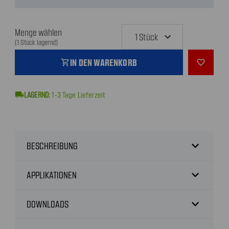
Menge wählen
(1 Stück lagernd)
IN DEN WARENKORB
shopping_cart
favorite_outline
local_shipping
1-3
Tage Lieferzeit
expand_more
BESCHREIBUNG
expand_more
APPLIKATIONEN
expand_more
DOWNLOADS