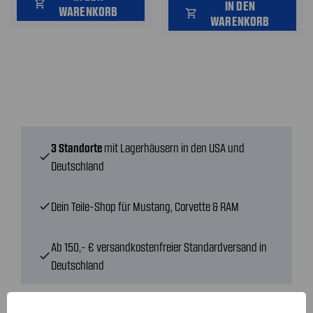
shopping_cart
IN DEN
WARENKORB
shopping_cart
WARENKORB
3 Standorte
mit Lagerhäusern in den USA und
check
Deutschland
Dein Teile-Shop für Mustang, Corvette & RAM
check
Ab 150,- € versandkostenfreier Standardversand in
check
Deutschland