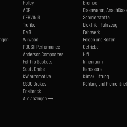
Holley
Bremse
ACP
Eisenwaren, Anschlüsse
CERVINIS
Schmierstoffe
Trufiber
Elektrik - Fahrzeug
BMR
Fahrwerk
ngen
Wilwood
Felgen und Reifen
ROUSH Performance
Getriebe
Anderson Composites
Hifi
Fel-Pro Gaskets
Innenraum
Scott Drake
Karosserie
KW automotive
Klima/Lüftung
SSBC Brakes
Kühlung und Riementrie
Edelbrock
Alle anzeigen
trending_flat