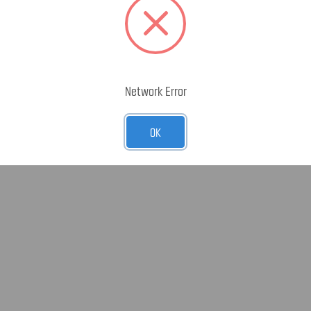
Network Error
OK