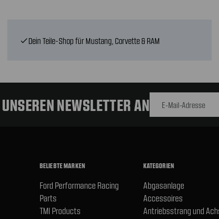
Dein Teile-Shop für Mustang, Corvette & RAM
check
E-Mail-
Adresse
R UNSEREN NEWSLETTER AN
BELIEBTE MARKEN
KATEGORIEN
Ford Performance Racing
Abgasanlage
Parts
Accessoires
TMI Products
Antriebsstrang und Ac