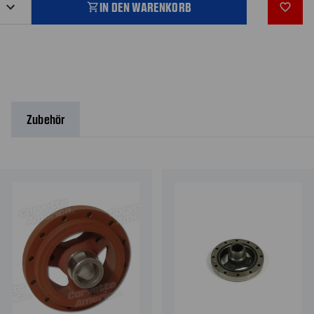
IN DEN WARENKORB
shopping_cart
favorite_outline
Zubehör