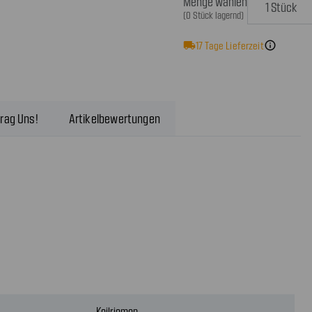
Menge wählen
(0 Stück lagernd)
local_shipping
17
Tage Lieferzeit
info
rag Uns!
Artikelbewertungen
Keilriemen