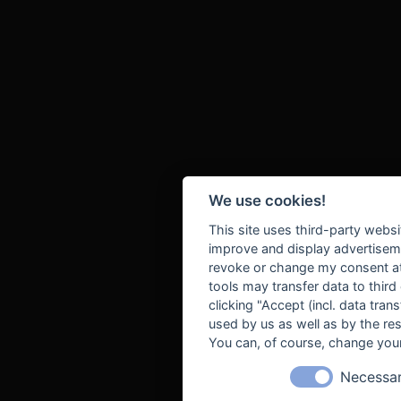
We use cookies!
This site uses third-party websi
improve and display advertisemen
revoke or change my consent at 
tools may transfer data to third
clicking "Accept (incl. data tra
used by us as well as by the re
You can, of course, change your
Necessa