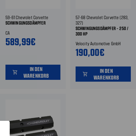
59-61 Chevrolet Corvette
57-68 Chevrolet Corvette (283,
SCHWINGUNGSDÄMPFER
327)
SCHWINGUNGSDÄMPFER - 250 /
CA
300 HP
589,99€
Velocity Automotive GmbH
190,00€
IN DEN
IN DEN
shopping_cart
shopping_cart
WARENKORB
WARENKORB