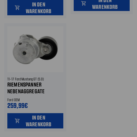
shopping_cart
IN DEN
WARENKORB
shopping_cart
WARENKORB
11-17 Ford Mustang GT (5.0)
RIEMENSPANNER
NEBENAGGREGATE
Ford OEM
259,99€
IN DEN
shopping_cart
WARENKORB