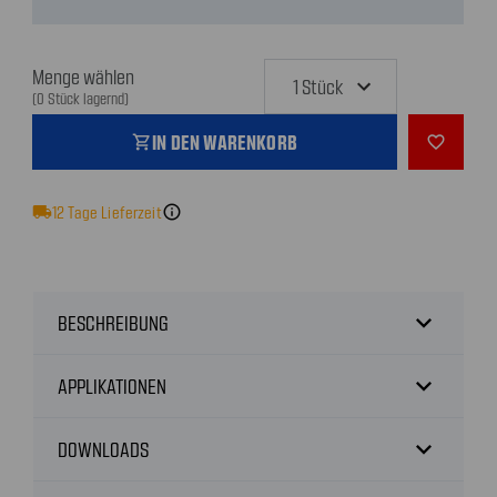
Menge wählen
(0 Stück lagernd)
IN DEN WARENKORB
shopping_cart
favorite_outline
local_shipping
12
Tage Lieferzeit
info
expand_more
BESCHREIBUNG
expand_more
APPLIKATIONEN
expand_more
DOWNLOADS