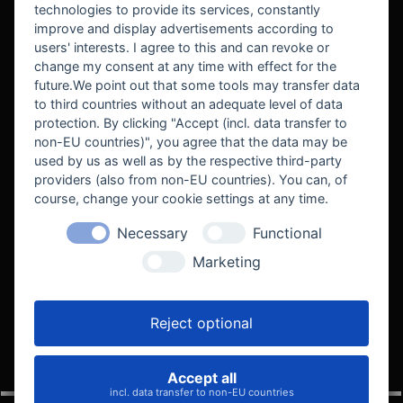
technologies to provide its services, constantly
improve and display advertisements according to
users' interests. I agree to this and can revoke or
BEKANNT AUS
change my consent at any time with effect for the
future.We point out that some tools may transfer data
to third countries without an adequate level of data
protection. By clicking "Accept (incl. data transfer to
non-EU countries)", you agree that the data may be
used by us as well as by the respective third-party
providers (also from non-EU countries). You can, of
course, change your cookie settings at any time.
Necessary
Functional
WE SUPPORT
Marketing
Reject optional
Accept all
VELOCITY AUTOMOTIVE
incl. data transfer to non-EU countries