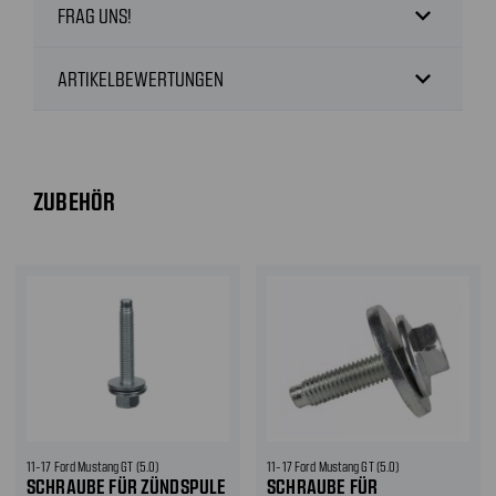
expand_more
FRAG UNS!
expand_more
ARTIKELBEWERTUNGEN
ZUBEHÖR
11-17 Ford Mustang GT (5.0)
11-17 Ford Mustang GT (5.0)
SCHRAUBE FÜR ZÜNDSPULE
SCHRAUBE FÜR