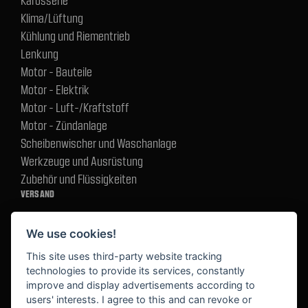
Klima/Lüftung
Kühlung und Riementrieb
Lenkung
Motor - Bauteile
Motor - Elektrik
Motor - Luft-/Kraftstoff
Motor - Zündanlage
Scheibenwischer und Waschanlage
Werkzeuge und Ausrüstung
Zubehör und Flüssigkeiten
VERSAND
We use cookies!
BEZAHLUNG
This site uses third-party website tracking
technologies to provide its services, constantly
improve and display advertisements according to
users' interests. I agree to this and can revoke or
BEKANNT AUS