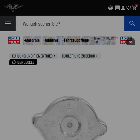
0
language
garage
person
favorite_outline
shopping_cart
Suchen
menu
search
✖
KÜHLUNG UND RIEMENTRIEB
KÜHLER UND ZUBEHÖR
navigate_next
navigate_next
KÜHLERDECKEL