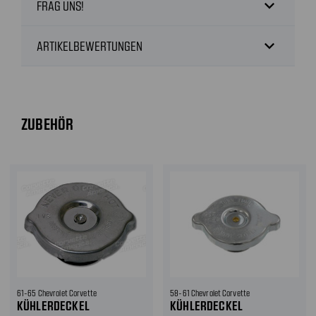
expand_more
FRAG UNS!
expand_more
ARTIKELBEWERTUNGEN
ZUBEHÖR
61-65 Chevrolet Corvette
58-61 Chevrolet Corvette
KÜHLERDECKEL
KÜHLERDECKEL