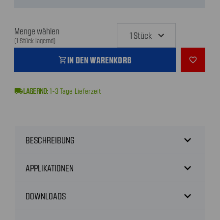
Menge wählen
(1 Stück lagernd)
IN DEN WARENKORB
shopping_cart
favorite_outline
local_shipping
1-3
Tage Lieferzeit
expand_more
BESCHREIBUNG
expand_more
APPLIKATIONEN
expand_more
DOWNLOADS