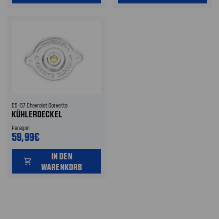
55-57 Chevrolet Corvette
KÜHLERDECKEL
Paragon
59,99€
IN DEN
shopping_cart
WARENKORB