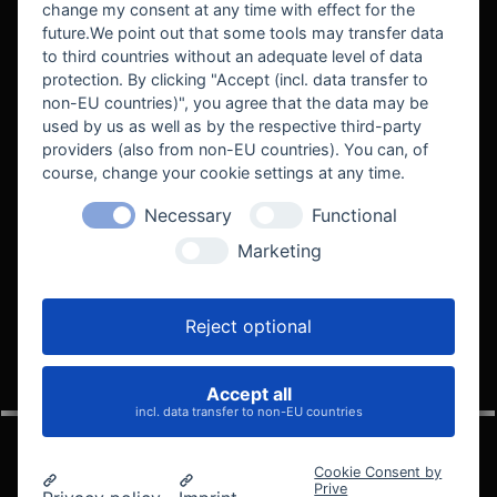
change my consent at any time with effect for the
future.We point out that some tools may transfer data
to third countries without an adequate level of data
protection. By clicking "Accept (incl. data transfer to
non-EU countries)", you agree that the data may be
used by us as well as by the respective third-party
providers (also from non-EU countries). You can, of
course, change your cookie settings at any time.
Necessary
Functional
WE SUPPORT
Marketing
Reject optional
Accept all
VELOCITY AUTOMOTIVE
incl. data transfer to non-EU countries
Cookie Consent by
Prive