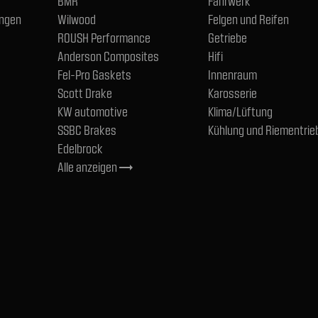
BMR
Fahrwerk
ngen
Wilwood
Felgen und Reifen
ROUSH Performance
Getriebe
Anderson Composites
Hifi
Fel-Pro Gaskets
Innenraum
Scott Drake
Karosserie
KW automotive
Klima/Lüftung
SSBC Brakes
Kühlung und Riementrie
Edelbrock
Alle anzeigen
trending_flat