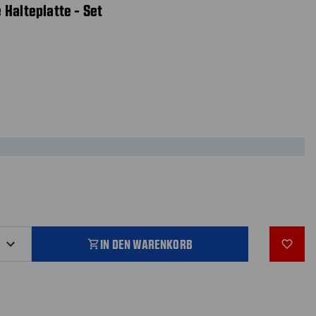
 Halteplatte - Set
IN DEN WARENKORB
shopping_cart
favorite_outline