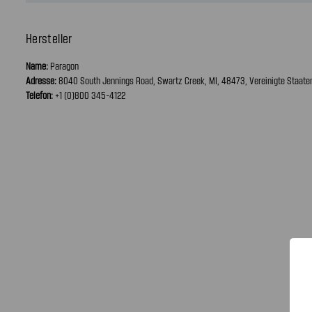
Hersteller
Name:
Paragon
Adresse:
8040 South Jennings Road, Swartz Creek, MI, 48473, Vereinigte Staate
Telefon:
+1 (0)800 345-4122