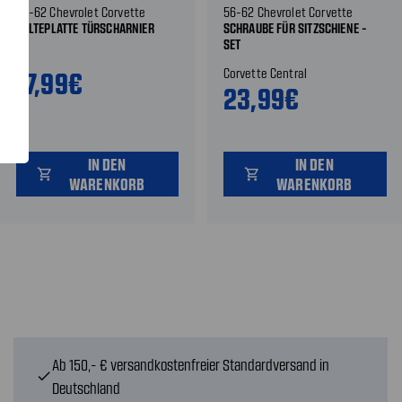
56-62 Chevrolet Corvette
56-62 Chevrolet Corvette
HALTEPLATTE TÜRSCHARNIER
SCHRAUBE FÜR SITZSCHIENE -
SET
CA
Corvette Central
17,99€
23,99€
IN DEN
IN DEN
shopping_cart
shopping_cart
WARENKORB
WARENKORB
Ab 150,- € versandkostenfreier Standardversand in
check
Deutschland