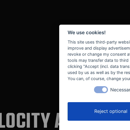
We use cookies!
This site uses third-party websi
improve and display advertisemen
revoke or change my consent at 
tools may transfer data to third
clicking "Accept (incl. data tra
used by us as well as by the re
You can, of course, change your
Necessa
LOCITY AUTOMOT
Reject optional