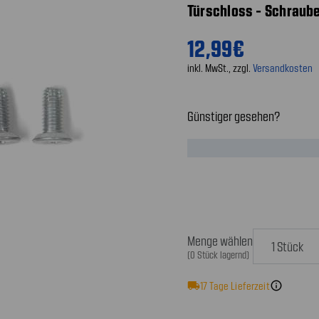
Türschloss - Schraube
12,99€
inkl. MwSt., zzgl.
Versandkosten
Günstiger gesehen?
Menge wählen
(0 Stück lagernd)
local_shipping
17
Tage Lieferzeit
info