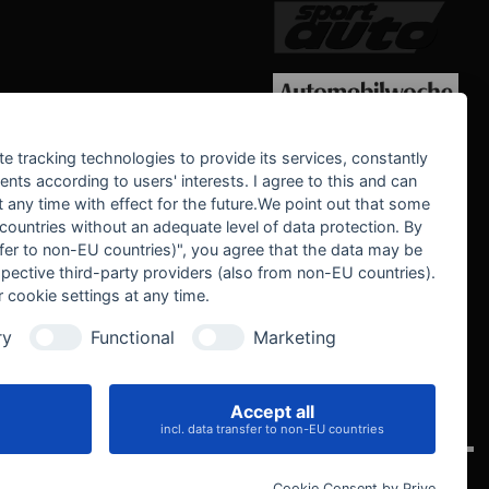
WE SUPPORT
te tracking technologies to provide its services, constantly
ts according to users' interests. I agree to this and can
any time with effect for the future.We point out that some
 countries without an adequate level of data protection. By
nsfer to non-EU countries)", you agree that the data may be
spective third-party providers (also from non-EU countries).
 cookie settings at any time.
ry
Functional
Marketing
Accept all
IVE
incl. data transfer to non-EU countries
Cookie Consent by Prive