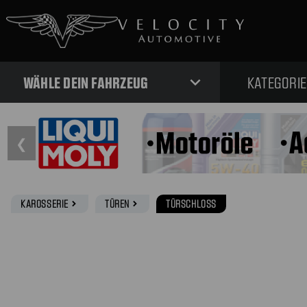
expand_more
WÄHLE DEIN FAHRZEUG
KATEGORI
❮
KAROSSERIE
TÜREN
TÜRSCHLOSS
navigate_next
navigate_next