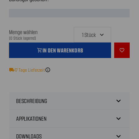
Menge wählen
(0 Stück lagernd)
IN DEN WARENKORB
shopping_cart
favorite_outline
local_shipping
17
Tage Lieferzeit
info
expand_more
BESCHREIBUNG
expand_more
APPLIKATIONEN
expand_more
DOWNLOADS