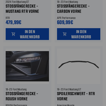
2024 Ford Mustang GT
18-23 Ford Mustang
STOSSFÄNGERECKE - M
STOSSFÄNGERECKE - C
USTANG RTR VORNE
ARBON VORNE
RTR
APR Performance
479,99€
609,99€
IN DEN
IN DEN
shopping_cart
shopping_cart
WARENKORB
WARENKORB
18-23 Ford Mustang
18-23 Ford Mustang GT
STOSSFÄNGERECKE - R
SPOILERSCHWERT - RTR
OUSH VORNE
VORNE
ROUSH Performance
American Muscle