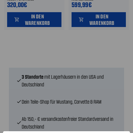
320,00€
599,99€
IN DEN
IN DEN
shopping_cart
shopping_cart
WARENKORB
WARENKORB
3 Standorte
mit Lagerhäusern in den USA und
check
Deutschland
Dein Teile-Shop für Mustang, Corvette & RAM
check
Ab 150,- € versandkostenfreier Standardversand in
check
Deutschland