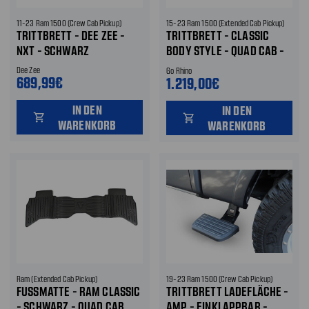
11-23 Ram 1500 (Crew Cab Pickup)
15-23 Ram 1500 (Extended Cab Pickup)
TRITTBRETT - DEE ZEE -
TRITTBRETT - CLASSIC
NXT - SCHWARZ
BODY STYLE - QUAD CAB -
SCHWARZ
Dee Zee
Go Rhino
689,99€
1.219,00€
IN DEN
IN DEN
shopping_cart
shopping_cart
WARENKORB
WARENKORB
Ram (Extended Cab Pickup)
19-23 Ram 1500 (Crew Cab Pickup)
FUSSMATTE - RAM CLASSIC -
TRITTBRETT LADEFLÄCHE -
SCHWARZ - QUAD CAB
AMP - EINKLAPPBAR -