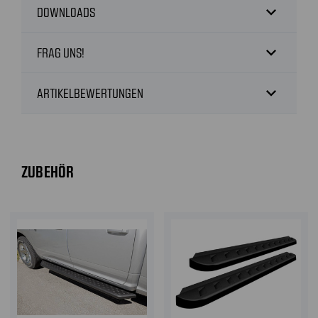
expand_more
DOWNLOADS
expand_more
FRAG UNS!
expand_more
ARTIKELBEWERTUNGEN
ZUBEHÖR