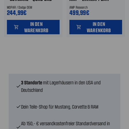
HINTEN
ALUMINIUM - LINKS ODER
MOPAR / Dodge OEM
AMP Research
RECHTS LINKS ODER
244,99€
499,99€
RECHTS
IN DEN
IN DEN
shopping_cart
shopping_cart
WARENKORB
WARENKORB
3 Standorte
mit Lagerhäusern in den USA und
check
Deutschland
Dein Teile-Shop für Mustang, Corvette & RAM
check
Ab 150,- € versandkostenfreier Standardversand in
check