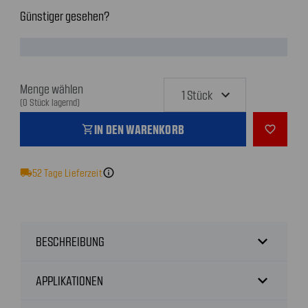
Günstiger gesehen?
Menge wählen
(0 Stück lagernd)
IN DEN WARENKORB
shopping_cart
favorite_outline
local_shipping
52
Tage Lieferzeit
info
expand_more
BESCHREIBUNG
expand_more
APPLIKATIONEN